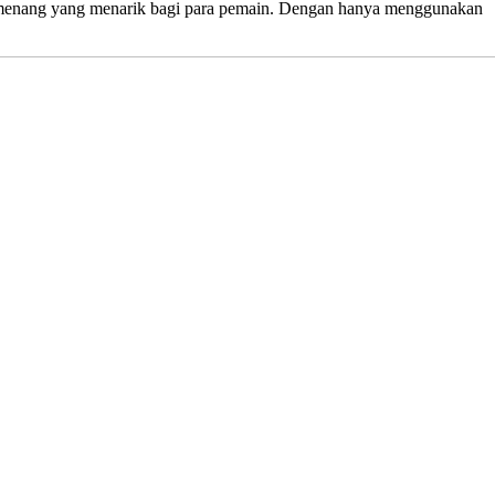
ng menang yang menarik bagi para pemain. Dengan hanya menggunakan