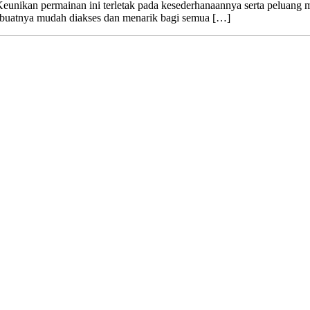
 Keunikan permainan ini terletak pada kesederhanaannya serta pelua
embuatnya mudah diakses dan menarik bagi semua […]