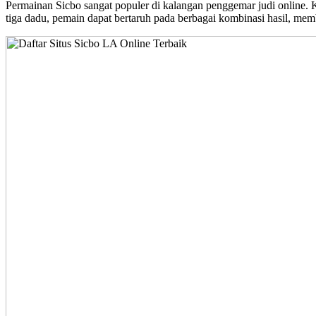
Permainan Sicbo sangat populer di kalangan penggemar judi online.
tiga dadu, pemain dapat bertaruh pada berbagai kombinasi hasil, m