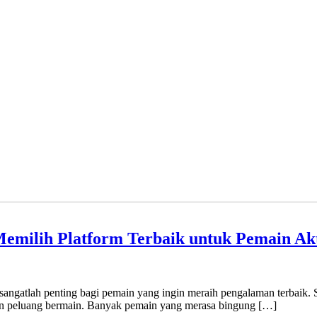
emilih Platform Terbaik untuk Pemain Akt
sangatlah penting bagi pemain yang ingin meraih pengalaman terbaik. 
n peluang bermain. Banyak pemain yang merasa bingung […]