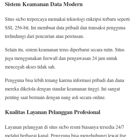
Sistem Keamanan Data Modern
Situs sicbo terpercaya memakai teknologi enkripsi terbaru seperti
SSL 256-bit. Ini membuat data pribadi dan transaksi pengguna
terlindungi dari pencurian atau peretasan.
Selain itu, sistem keamanan terus diperbarui secara rutin. Situs
juga menggunakan firewall dan pengawasan 24 jam untuk
mencegah akses tidak sah.
Pengguna bisa lebih tenang karena informasi pribadi dan dana
mereka dikelola dengan standar keamanan tinggi. Ini sangat
penting saat bermain dengan uang asli secara online.
Kualitas Layanan Pelanggan Profesional
Layanan pelanggan di situs sicbo resmi biasanya tersedia 24/7
melalui berbagai kanal. Pengguna bisa menghubungi lewat live