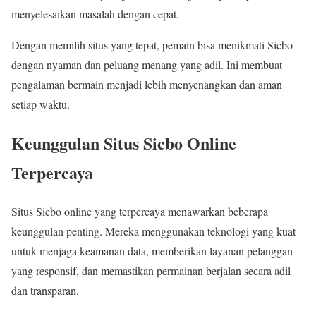
menyelesaikan masalah dengan cepat.
Dengan memilih situs yang tepat, pemain bisa menikmati Sicbo
dengan nyaman dan peluang menang yang adil. Ini membuat
pengalaman bermain menjadi lebih menyenangkan dan aman
setiap waktu.
Keunggulan Situs Sicbo Online
Terpercaya
Situs Sicbo online yang terpercaya menawarkan beberapa
keunggulan penting. Mereka menggunakan teknologi yang kuat
untuk menjaga keamanan data, memberikan layanan pelanggan
yang responsif, dan memastikan permainan berjalan secara adil
dan transparan.