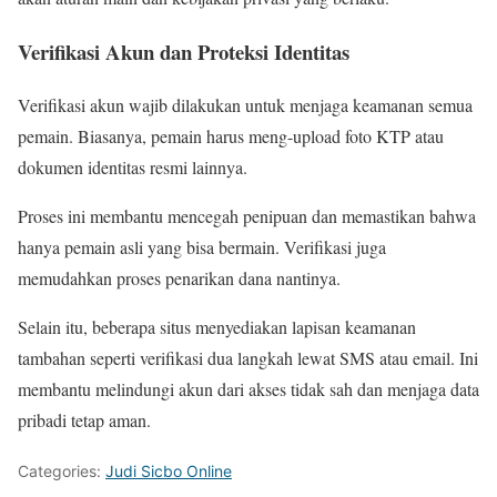
Verifikasi Akun dan Proteksi Identitas
Verifikasi akun wajib dilakukan untuk menjaga keamanan semua
pemain. Biasanya, pemain harus meng-upload foto KTP atau
dokumen identitas resmi lainnya.
Proses ini membantu mencegah penipuan dan memastikan bahwa
hanya pemain asli yang bisa bermain. Verifikasi juga
memudahkan proses penarikan dana nantinya.
Selain itu, beberapa situs menyediakan lapisan keamanan
tambahan seperti verifikasi dua langkah lewat SMS atau email. Ini
membantu melindungi akun dari akses tidak sah dan menjaga data
pribadi tetap aman.
Categories:
Judi Sicbo Online