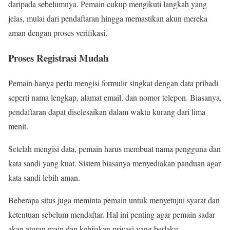
daripada sebelumnya. Pemain cukup mengikuti langkah yang
jelas, mulai dari pendaftaran hingga memastikan akun mereka
aman dengan proses verifikasi.
Proses Registrasi Mudah
Pemain hanya perlu mengisi formulir singkat dengan data pribadi
seperti nama lengkap, alamat email, dan nomor telepon. Biasanya,
pendaftaran dapat diselesaikan dalam waktu kurang dari lima
menit.
Setelah mengisi data, pemain harus membuat nama pengguna dan
kata sandi yang kuat. Sistem biasanya menyediakan panduan agar
kata sandi lebih aman.
Beberapa situs juga meminta pemain untuk menyetujui syarat dan
ketentuan sebelum mendaftar. Hal ini penting agar pemain sadar
akan aturan main dan kebijakan privasi yang berlaku.