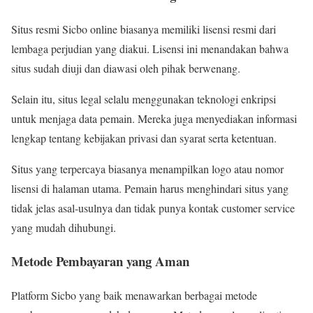
Situs resmi Sicbo online biasanya memiliki lisensi resmi dari
lembaga perjudian yang diakui. Lisensi ini menandakan bahwa
situs sudah diuji dan diawasi oleh pihak berwenang.
Selain itu, situs legal selalu menggunakan teknologi enkripsi
untuk menjaga data pemain. Mereka juga menyediakan informasi
lengkap tentang kebijakan privasi dan syarat serta ketentuan.
Situs yang terpercaya biasanya menampilkan logo atau nomor
lisensi di halaman utama. Pemain harus menghindari situs yang
tidak jelas asal-usulnya dan tidak punya kontak customer service
yang mudah dihubungi.
Metode Pembayaran yang Aman
Platform Sicbo yang baik menawarkan berbagai metode