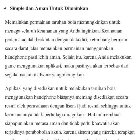
Simple dan Aman Untuk Dimainkan
Memainkan permainan taruhan bola memungkinkan untuk
menaga seluruh keamanan yang Anda inginkan. Keamanan
pertama adalah berkaitan dengan data diri, ketimbang bermain
secara darat jelas memainkan permainan menggunakan
handphone pasti lebih aman. Selain itu, karena Anda melakukan
game menggunakan aplikasi, maka pastinya akan terbebas dari
segala macam malware yang merugikan.
Aplikasi yang disediakan untuk melakukan taruhan bola
menggunakan handphone biasanya memang disediakan secara
resmi oleh perusahaan dengan lisensi judi resmi, sehingga untuk
keamanannya tidak perlu lagi diragukan. Hal ini membuat
siapapun akan merasa aman dan tidak perlu khawatir akan
terjadinya pembobolan akun, karena sistem yang mereka terapkan