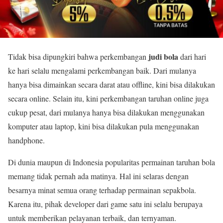
judi bola
Tidak bisa dipungkiri bahwa perkembangan
dari hari
ke hari selalu mengalami perkembangan baik. Dari mulanya
hanya bisa dimainkan secara darat atau offline, kini bisa dilakukan
secara online. Selain itu, kini perkembangan taruhan online juga
cukup pesat, dari mulanya hanya bisa dilakukan menggunakan
komputer atau laptop, kini bisa dilakukan pula menggunakan
handphone.
Di dunia maupun di Indonesia popularitas permainan taruhan bola
memang tidak pernah ada matinya. Hal ini selaras dengan
besarnya minat semua orang terhadap permainan sepakbola.
Karena itu, pihak developer dari game satu ini selalu berupaya
untuk memberikan pelayanan terbaik, dan ternyaman.