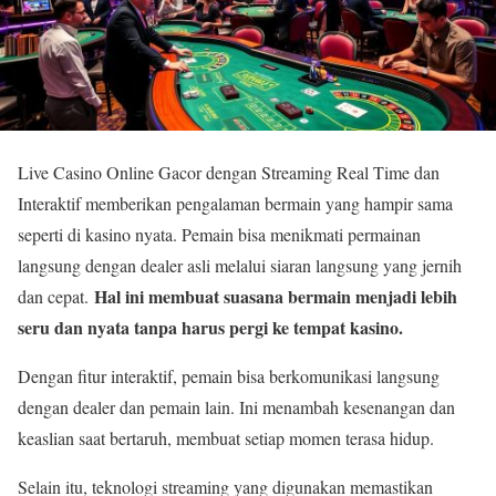
Live Casino Online Gacor dengan Streaming Real Time dan
Interaktif memberikan pengalaman bermain yang hampir sama
seperti di kasino nyata. Pemain bisa menikmati permainan
langsung dengan dealer asli melalui siaran langsung yang jernih
Hal ini membuat suasana bermain menjadi lebih
dan cepat.
seru dan nyata tanpa harus pergi ke tempat kasino.
Dengan fitur interaktif, pemain bisa berkomunikasi langsung
dengan dealer dan pemain lain. Ini menambah kesenangan dan
keaslian saat bertaruh, membuat setiap momen terasa hidup.
Selain itu, teknologi streaming yang digunakan memastikan