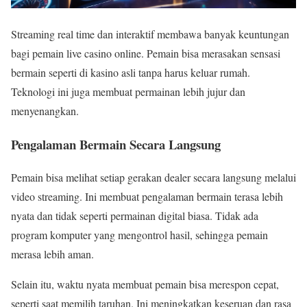
Streaming real time dan interaktif membawa banyak keuntungan
bagi pemain live casino online. Pemain bisa merasakan sensasi
bermain seperti di kasino asli tanpa harus keluar rumah.
Teknologi ini juga membuat permainan lebih jujur dan
menyenangkan.
Pengalaman Bermain Secara Langsung
Pemain bisa melihat setiap gerakan dealer secara langsung melalui
video streaming. Ini membuat pengalaman bermain terasa lebih
nyata dan tidak seperti permainan digital biasa. Tidak ada
program komputer yang mengontrol hasil, sehingga pemain
merasa lebih aman.
Selain itu, waktu nyata membuat pemain bisa merespon cepat,
seperti saat memilih taruhan. Ini meningkatkan keseruan dan rasa