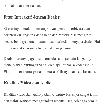
terlibat dalam permainan.
Fitur Interaktif dengan Dealer
Streaming interaktif memungkinkan pemain berbicara atau
berinteraksi langsung dengan dealer. Mereka bisa mengirim
pesan, bertanya tentang aturan, atau sekedar menyapa dealer. Hal
ini membuat suasana lebih ramah dan personal.
Dealer biasanya juga bisa membalas chat pemain langsung,
menciptakan hubungan yang lebih apa, bukan sekedar mesin.
Fitur ini membantu pemain merasa lebih nyaman saat bermain.
Kualitas Video dan Audio
Kualitas video dan audio pada live casino biasanya sangat jernih
dan stabil. Kamera menggunakan resolusi HD, sehingga semua