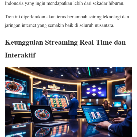
Indonesia yang ingin mendapatkan lebih dari sekadar hiburan.
Tren ini diperkirakan akan terus bertambah seiring teknologi dan
jaringan internet yang semakin baik di seluruh nusantara.
Keunggulan Streaming Real Time dan
Interaktif