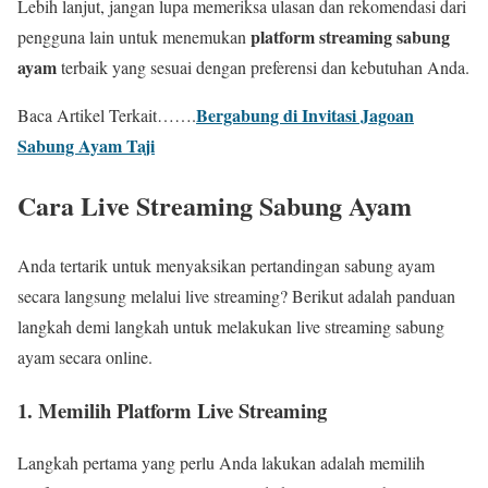
Lebih lanjut, jangan lupa memeriksa ulasan dan rekomendasi dari
platform streaming sabung
pengguna lain untuk menemukan
ayam
terbaik yang sesuai dengan preferensi dan kebutuhan Anda.
Bergabung di Invitasi Jagoan
Baca Artikel Terkait…….
Sabung Ayam Taji
Cara Live Streaming Sabung Ayam
Anda tertarik untuk menyaksikan pertandingan sabung ayam
secara langsung melalui live streaming? Berikut adalah panduan
langkah demi langkah untuk melakukan live streaming sabung
ayam secara online.
1. Memilih Platform Live Streaming
Langkah pertama yang perlu Anda lakukan adalah memilih