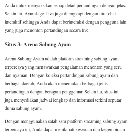
Anda untuk menyaksikan setiap detail pertandingan dengan jelas.
Selain itu, AyamJago Live juga dilengkapi dengan fitur chat
interaktif sehingga Anda dapat berinteraksi dengan pengguna lain
yang juga menonton pertandingan secara live.
Situs 3: Arena Sabung Ayam
Arena Sabung Ayam adalah platform streaming sabung ayam
terpercaya yang menawarkan pengalaman menonton yang seru
dan nyaman. Dengan koleksi pertandingan sabung ayam dari
berbagai daerah, Anda akan menemukan berbagai jenis
pertandingan dengan beragam penggemar. Selain itu, situs ini
juga menyediakan jadwal lengkap dan informasi terkini seputar
dunia sabung ayam.
Dengan menggunakan salah satu platform streaming sabung ayam
terpercaya ini, Anda dapat menikmati keseruan dan kegembiraan