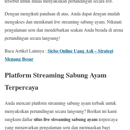
tersebut untuk mulai menyaksikan pertandingan secara live.
Dengan mengikuti panduan di atas, Anda dapat dengan mudah
mengakses dan menikmati live streaming sabung ayam. Nikmati
pengalaman seru dan mendebarkan seakan Anda berada di arena
pertandingan secara langsung!
Sicbo Online Uang Asli – Strategi
Baca Artikel Lainnya :
Menang Besar
Platform Streaming Sabung Ayam
Terpercaya
Anda mencari platform streaming sabung ayam terbaik untuk
menyaksikan pertandingan secara langsung? Berikut ini kami
situs live streaming sabung ayam
rangkum daftar
terpercaya
yang menawarkan pengalaman seru dan memuaskan bagi