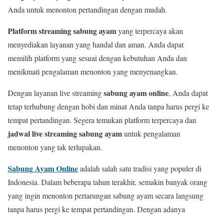
Anda untuk menonton pertandingan dengan mudah.
Platform streaming sabung ayam
yang terpercaya akan
menyediakan layanan yang handal dan aman. Anda dapat
memilih platform yang sesuai dengan kebutuhan Anda dan
menikmati pengalaman menonton yang menyenangkan.
sabung ayam online
Dengan layanan live streaming
, Anda dapat
tetap terhubung dengan hobi dan minat Anda tanpa harus pergi ke
tempat pertandingan. Segera temukan platform terpercaya dan
jadwal live streaming sabung ayam
untuk pengalaman
menonton yang tak terlupakan.
Sabung Ayam Online
adalah salah satu tradisi yang populer di
Indonesia. Dalam beberapa tahun terakhir, semakin banyak orang
yang ingin menonton pertarungan sabung ayam secara langsung
tanpa harus pergi ke tempat pertandingan. Dengan adanya