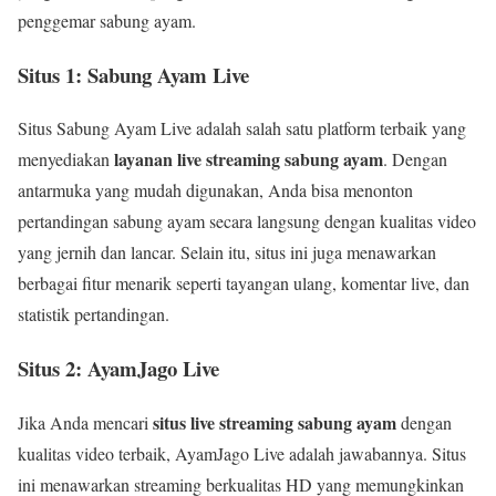
penggemar sabung ayam.
Situs 1: Sabung Ayam Live
Situs Sabung Ayam Live adalah salah satu platform terbaik yang
layanan live streaming sabung ayam
menyediakan
. Dengan
antarmuka yang mudah digunakan, Anda bisa menonton
pertandingan sabung ayam secara langsung dengan kualitas video
yang jernih dan lancar. Selain itu, situs ini juga menawarkan
berbagai fitur menarik seperti tayangan ulang, komentar live, dan
statistik pertandingan.
Situs 2: AyamJago Live
situs live streaming sabung ayam
Jika Anda mencari
dengan
kualitas video terbaik, AyamJago Live adalah jawabannya. Situs
ini menawarkan streaming berkualitas HD yang memungkinkan