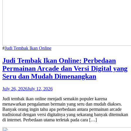
#
Judi Tembak Ikan Online
Judi Tembak Ikan Online: Perbedaan
Permainan Arcade dan Versi Digital yang
Seru dan Mudah Dimenangkan
July 26, 2026
July 12, 2026
Judi tembak ikan online menjadi semakin populer karena
menawarkan pengalaman bermain yang seru dan mudah diakses.
Banyak orang ingin tahu apa perbedaan antara permainan arcade
tradisional dengan versi digitalnya yang sekarang banyak ditemukan
di internet. Perbedaan utama terletak pada cara […]