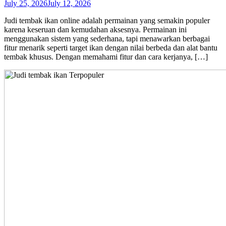
July 25, 2026
July 12, 2026
Judi tembak ikan online adalah permainan yang semakin populer
karena keseruan dan kemudahan aksesnya. Permainan ini
menggunakan sistem yang sederhana, tapi menawarkan berbagai
fitur menarik seperti target ikan dengan nilai berbeda dan alat bantu
tembak khusus. Dengan memahami fitur dan cara kerjanya, […]