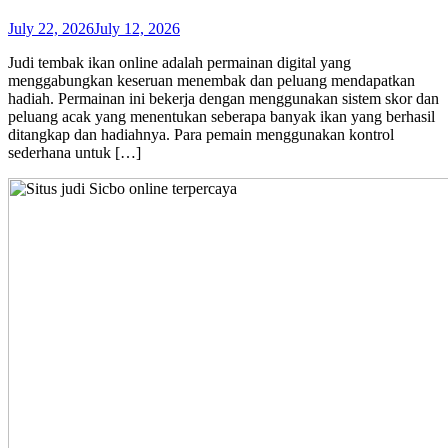
July 22, 2026
July 12, 2026
Judi tembak ikan online adalah permainan digital yang
menggabungkan keseruan menembak dan peluang mendapatkan
hadiah. Permainan ini bekerja dengan menggunakan sistem skor dan
peluang acak yang menentukan seberapa banyak ikan yang berhasil
ditangkap dan hadiahnya. Para pemain menggunakan kontrol
sederhana untuk […]