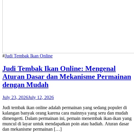
#
Judi Tembak Ikan Online
Judi Tembak Ikan Online: Mengenal
Aturan Dasar dan Mekanisme Permainan
dengan Mudah
July 23, 2026
July 12, 2026
Judi tembak ikan online adalah permainan yang sedang populer di
kalangan banyak orang karena cara mainnya yang seru dan mudah
dimengerti. Dalam permainan ini, pemain menembak ikan-ikan yang
muncul di layar untuk mendapatkan poin atau hadiah. Aturan dasar
dan mekanisme permainan […]