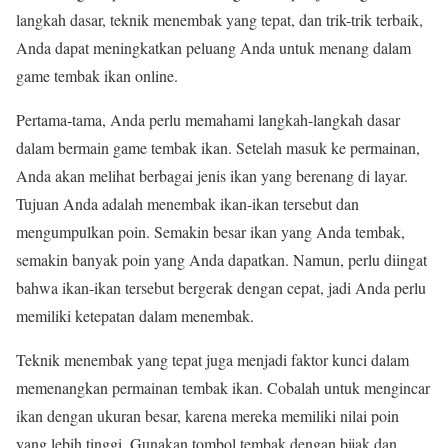
langkah dasar, teknik menembak yang tepat, dan trik-trik terbaik,
Anda dapat meningkatkan peluang Anda untuk menang dalam
game tembak ikan online.
Pertama-tama, Anda perlu memahami langkah-langkah dasar
dalam bermain game tembak ikan. Setelah masuk ke permainan,
Anda akan melihat berbagai jenis ikan yang berenang di layar.
Tujuan Anda adalah menembak ikan-ikan tersebut dan
mengumpulkan poin. Semakin besar ikan yang Anda tembak,
semakin banyak poin yang Anda dapatkan. Namun, perlu diingat
bahwa ikan-ikan tersebut bergerak dengan cepat, jadi Anda perlu
memiliki ketepatan dalam menembak.
Teknik menembak yang tepat juga menjadi faktor kunci dalam
memenangkan permainan tembak ikan. Cobalah untuk mengincar
ikan dengan ukuran besar, karena mereka memiliki nilai poin
yang lebih tinggi. Gunakan tombol tembak dengan bijak dan