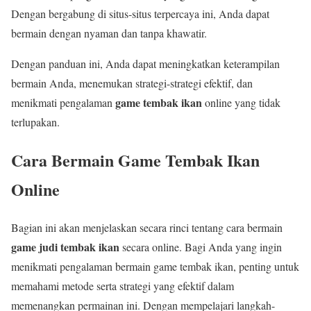
Dengan bergabung di situs-situs terpercaya ini, Anda dapat
bermain dengan nyaman dan tanpa khawatir.
Dengan panduan ini, Anda dapat meningkatkan keterampilan
bermain Anda, menemukan strategi-strategi efektif, dan
game tembak ikan
menikmati pengalaman
online yang tidak
terlupakan.
Cara Bermain Game Tembak Ikan
Online
Bagian ini akan menjelaskan secara rinci tentang cara bermain
game judi tembak ikan
secara online. Bagi Anda yang ingin
menikmati pengalaman bermain game tembak ikan, penting untuk
memahami metode serta strategi yang efektif dalam
memenangkan permainan ini. Dengan mempelajari langkah-