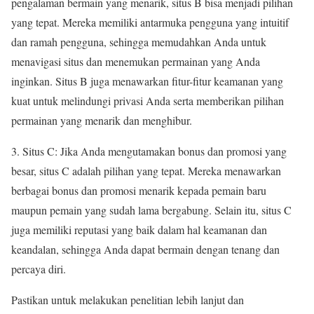
pengalaman bermain yang menarik, situs B bisa menjadi pilihan
yang tepat. Mereka memiliki antarmuka pengguna yang intuitif
dan ramah pengguna, sehingga memudahkan Anda untuk
menavigasi situs dan menemukan permainan yang Anda
inginkan. Situs B juga menawarkan fitur-fitur keamanan yang
kuat untuk melindungi privasi Anda serta memberikan pilihan
permainan yang menarik dan menghibur.
3. Situs C: Jika Anda mengutamakan bonus dan promosi yang
besar, situs C adalah pilihan yang tepat. Mereka menawarkan
berbagai bonus dan promosi menarik kepada pemain baru
maupun pemain yang sudah lama bergabung. Selain itu, situs C
juga memiliki reputasi yang baik dalam hal keamanan dan
keandalan, sehingga Anda dapat bermain dengan tenang dan
percaya diri.
Pastikan untuk melakukan penelitian lebih lanjut dan