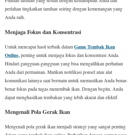
Pilihlah taruhan yang sesuai dengan kemampuan Anda dan
perlahan tingkatkan taruhan seiring dengan kemenangan yang
Anda raih.
Menjaga Fokus dan Konsentrasi
Game Tembak Ikan
Untuk mencapai hasil terbaik dalam
Online,
penting untuk menjaga fokus dan konsentrasi Anda.
Hindari gangguan-gangguan yang bisa mengalihkan perhatian
Anda dari permainan. Matikan notifikasi ponsel atau alat
komunikasi lainnya saat bermain untuk memastikan Anda benar-
benar fokus pada tugas menembak ikan. Dengan begitu, Anda
dapat menghasilkan tembakan yang lebih akurat dan efektif.
Mengenali Pola Gerak Ikan
Mengenali pola gerak ikan menjadi strategi yang sangat penting
dalam game tembak ikan online. Perhatikan dengan cermat gaya