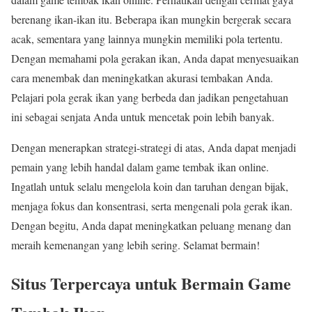
berenang ikan-ikan itu. Beberapa ikan mungkin bergerak secara
acak, sementara yang lainnya mungkin memiliki pola tertentu.
Dengan memahami pola gerakan ikan, Anda dapat menyesuaikan
cara menembak dan meningkatkan akurasi tembakan Anda.
Pelajari pola gerak ikan yang berbeda dan jadikan pengetahuan
ini sebagai senjata Anda untuk mencetak poin lebih banyak.
Dengan menerapkan strategi-strategi di atas, Anda dapat menjadi
pemain yang lebih handal dalam game tembak ikan online.
Ingatlah untuk selalu mengelola koin dan taruhan dengan bijak,
menjaga fokus dan konsentrasi, serta mengenali pola gerak ikan.
Dengan begitu, Anda dapat meningkatkan peluang menang dan
meraih kemenangan yang lebih sering. Selamat bermain!
Situs Terpercaya untuk Bermain Game