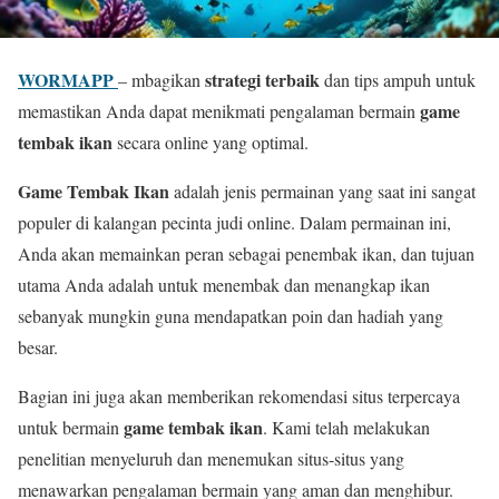
WORMAPP
strategi terbaik
– mbagikan
dan tips ampuh untuk
game
memastikan Anda dapat menikmati pengalaman bermain
tembak ikan
secara online yang optimal.
Game Tembak Ikan
adalah jenis permainan yang saat ini sangat
populer di kalangan pecinta judi online. Dalam permainan ini,
Anda akan memainkan peran sebagai penembak ikan, dan tujuan
utama Anda adalah untuk menembak dan menangkap ikan
sebanyak mungkin guna mendapatkan poin dan hadiah yang
besar.
Bagian ini juga akan memberikan rekomendasi situs terpercaya
game tembak ikan
untuk bermain
. Kami telah melakukan
penelitian menyeluruh dan menemukan situs-situs yang
menawarkan pengalaman bermain yang aman dan menghibur.