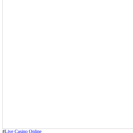
#
Live Casino Online