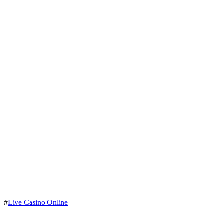
#
Live Casino Online