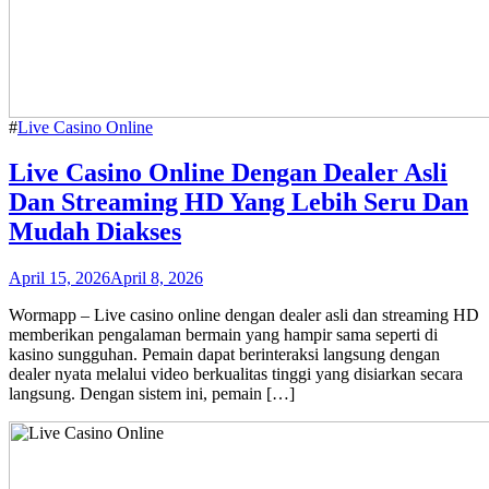
#
Live Casino Online
Live Casino Online Dengan Dealer Asli
Dan Streaming HD Yang Lebih Seru Dan
Mudah Diakses
April 15, 2026
April 8, 2026
Wormapp – Live casino online dengan dealer asli dan streaming HD
memberikan pengalaman bermain yang hampir sama seperti di
kasino sungguhan. Pemain dapat berinteraksi langsung dengan
dealer nyata melalui video berkualitas tinggi yang disiarkan secara
langsung. Dengan sistem ini, pemain […]