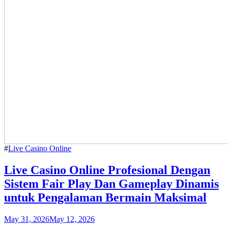
#
Live Casino Online
Live Casino Online Profesional Dengan
Sistem Fair Play Dan Gameplay Dinamis
untuk Pengalaman Bermain Maksimal
May 31, 2026
May 12, 2026