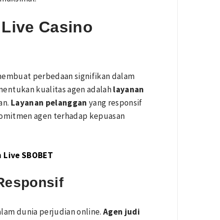
Live Casino
embuat perbedaan signifikan dalam
nentukan kualitas agen adalah
layanan
an.
Layanan pelanggan
yang responsif
 komitmen agen terhadap kepuasan
 Live SBOBET
Responsif
lam dunia perjudian online.
Agen judi