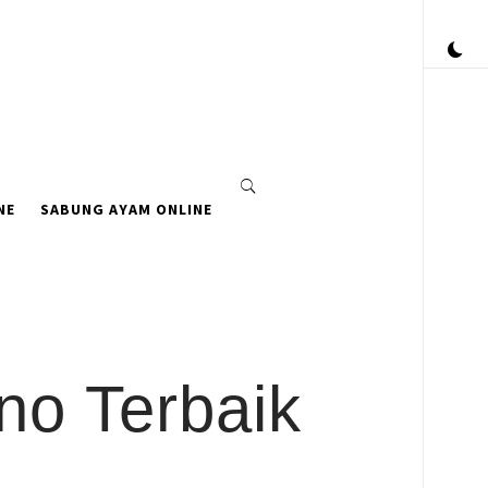
NE
SABUNG AYAM ONLINE
no Terbaik