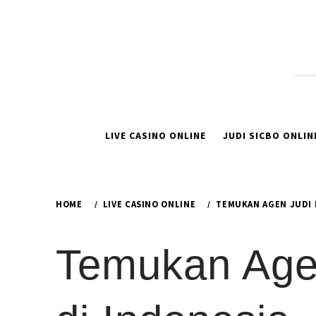
Skip
to
content
LIVE CASINO ONLINE
JUDI SICBO ONLIN
HOME
LIVE CASINO ONLINE
TEMUKAN AGEN JUDI L
Temukan Agen