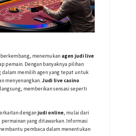
s berkembang, menemukan
agen judi live
iap pemain. Dengan banyaknya pilihan
ng dalam memilih agen yang tepat untuk
an menyenangkan.
Judi live casino
 langsung, memberikan sensasi seperti
berkaitan dengan
judi online
, mulai dari
s permainan yang ditawarkan. Informasi
uk membantu pembaca dalam menentukan