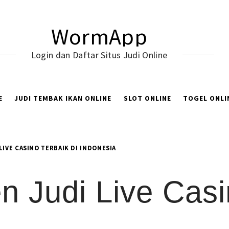
WormApp
Login dan Daftar Situs Judi Online
E
JUDI TEMBAK IKAN ONLINE
SLOT ONLINE
TOGEL ONLI
IVE CASINO TERBAIK DI INDONESIA
 Judi Live Casi