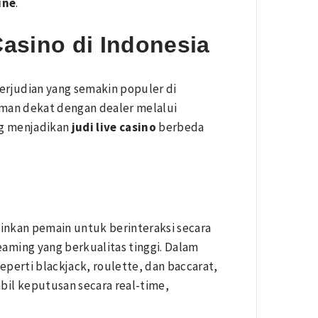
ine
.
asino di Indonesia
rjudian yang semakin populer di
aman dekat dengan dealer melalui
ng menjadikan
judi live casino
berbeda
nkan pemain untuk berinteraksi secara
aming yang berkualitas tinggi. Dalam
seperti blackjack, roulette, dan baccarat,
il keputusan secara real-time,