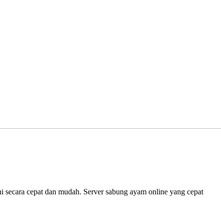
i secara cepat dan mudah. Server sabung ayam online yang cepat