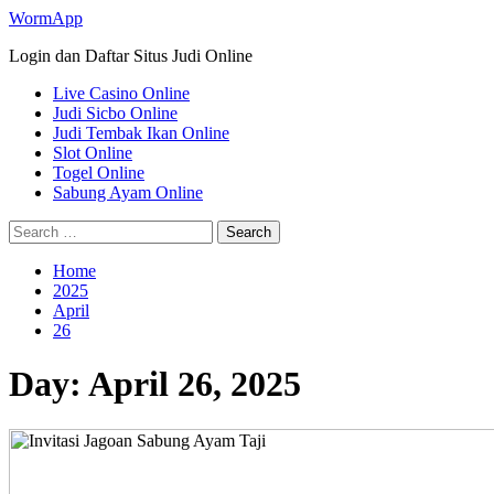
Skip
WormApp
to
Login dan Daftar Situs Judi Online
content
Primary
Live Casino Online
Menu
Judi Sicbo Online
Judi Tembak Ikan Online
Slot Online
Togel Online
Sabung Ayam Online
Search
for:
Home
2025
April
26
Day:
April 26, 2025