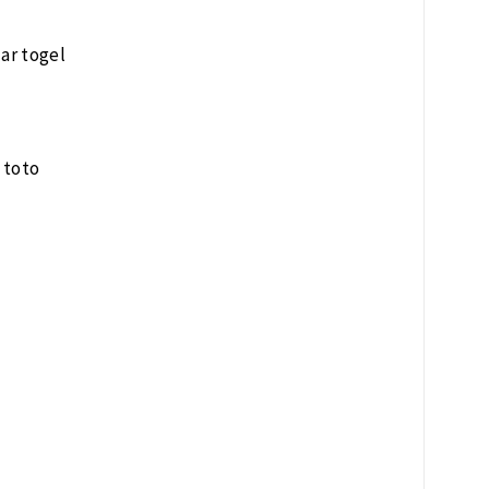
ar togel
 toto