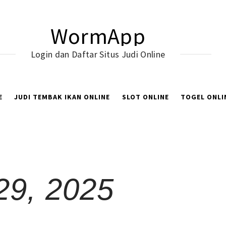
WormApp
Login dan Daftar Situs Judi Online
E
JUDI TEMBAK IKAN ONLINE
SLOT ONLINE
TOGEL ONLI
29, 2025