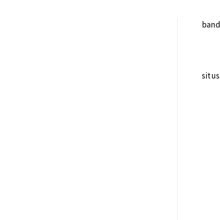
band
situs