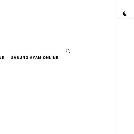
NE
SABUNG AYAM ONLINE