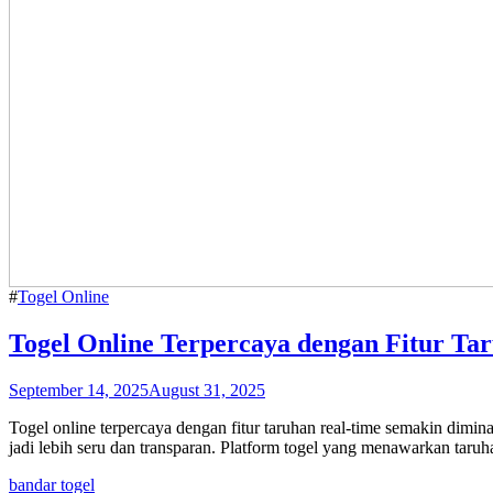
#
Togel Online
Togel Online Terpercaya dengan Fitur T
September 14, 2025
August 31, 2025
Togel online terpercaya dengan fitur taruhan real-time semakin dim
jadi lebih seru dan transparan. Platform togel yang menawarkan taru
bandar togel