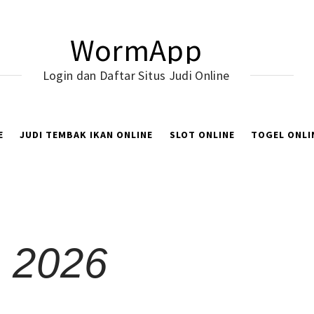
WormApp
Login dan Daftar Situs Judi Online
E
JUDI TEMBAK IKAN ONLINE
SLOT ONLINE
TOGEL ONLI
, 2026