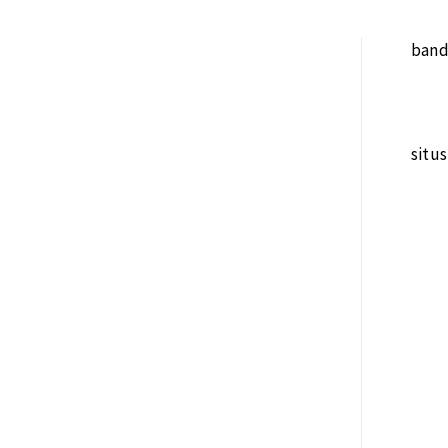
band
situs