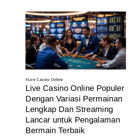
#
Live Casino Online
Live Casino Online Populer
Dengan Variasi Permainan
Lengkap Dan Streaming
Lancar untuk Pengalaman
Bermain Terbaik