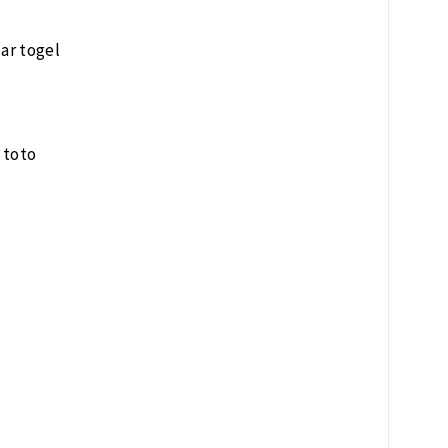
ar togel
 toto