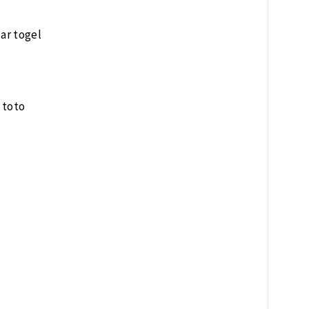
ar togel
 toto