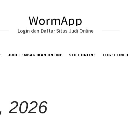
WormApp
Login dan Daftar Situs Judi Online
E
JUDI TEMBAK IKAN ONLINE
SLOT ONLINE
TOGEL ONLI
, 2026