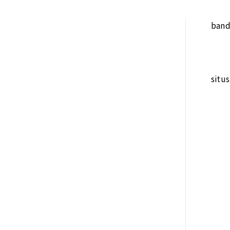
band
situs