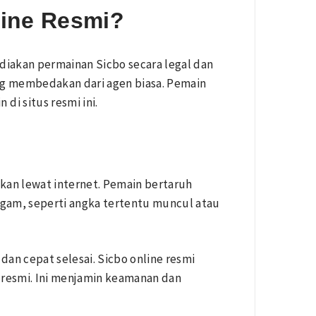
line Resmi?
diakan permainan Sicbo secara legal dan
ng membedakan dari agen biasa. Pemain
di situs resmi ini.
kan lewat internet. Pemain bertaruh
ragam, seperti angka tertentu muncul atau
an cepat selesai. Sicbo online resmi
a resmi. Ini menjamin keamanan dan