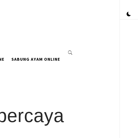
NE
SABUNG AYAM ONLINE
percaya