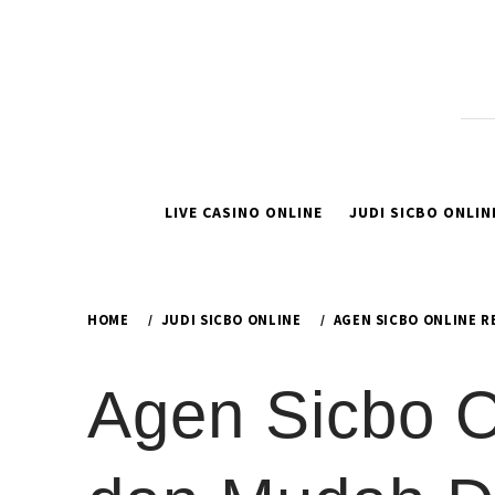
Skip
to
content
LIVE CASINO ONLINE
JUDI SICBO ONLIN
HOME
JUDI SICBO ONLINE
AGEN SICBO ONLINE R
Agen Sicbo O