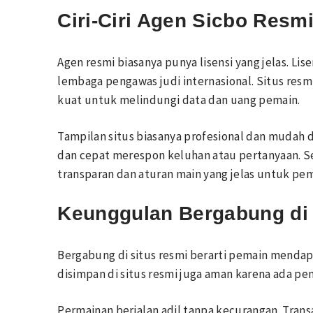
Ciri-Ciri Agen Sicbo Resm
Agen resmi biasanya punya lisensi yang jelas. Lis
lembaga pengawas judi internasional. Situs res
kuat untuk melindungi data dan uang pemain.
Tampilan situs biasanya profesional dan mudah d
dan cepat merespon keluhan atau pertanyaan. Sel
transparan dan aturan main yang jelas untuk pem
Keunggulan Bergabung di 
Bergabung di situs resmi berarti pemain menda
disimpan di situs resmi juga aman karena ada pe
Permainan berjalan adil tanpa kecurangan. Trans