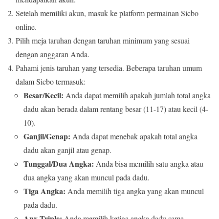
Setelah memiliki akun, masuk ke platform permainan Sicbo
online.
Pilih meja taruhan dengan taruhan minimum yang sesuai
dengan anggaran Anda.
Pahami jenis taruhan yang tersedia. Beberapa taruhan umum
dalam Sicbo termasuk:
Besar/Kecil:
Anda dapat memilih apakah jumlah total angka
dadu akan berada dalam rentang besar (11-17) atau kecil (4-
10).
Ganjil/Genap:
Anda dapat menebak apakah total angka
dadu akan ganjil atau genap.
Tunggal/Dua Angka:
Anda bisa memilih satu angka atau
dua angka yang akan muncul pada dadu.
Tiga Angka:
Anda memilih tiga angka yang akan muncul
pada dadu.
Any Triple:
Anda memilih ketiga angka dadu sama.