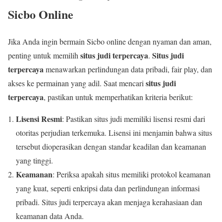
Sicbo Online
Jika Anda ingin bermain Sicbo online dengan nyaman dan aman,
situs judi terpercaya
Situs judi
penting untuk memilih
.
terpercaya
menawarkan perlindungan data pribadi, fair play, dan
situs judi
akses ke permainan yang adil. Saat mencari
terpercaya
, pastikan untuk memperhatikan kriteria berikut:
Lisensi Resmi
: Pastikan situs judi memiliki lisensi resmi dari
otoritas perjudian terkemuka. Lisensi ini menjamin bahwa situs
tersebut dioperasikan dengan standar keadilan dan keamanan
yang tinggi.
Keamanan
: Periksa apakah situs memiliki protokol keamanan
yang kuat, seperti enkripsi data dan perlindungan informasi
pribadi. Situs judi terpercaya akan menjaga kerahasiaan dan
keamanan data Anda.