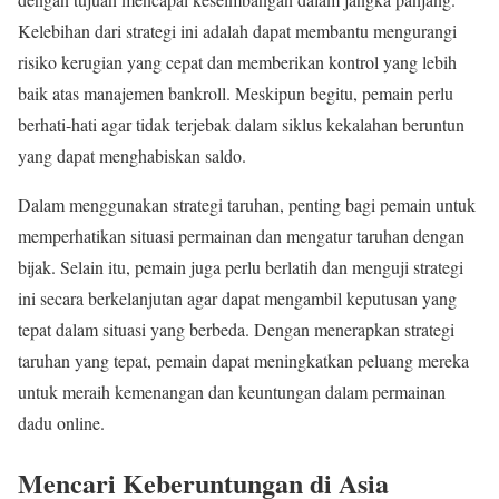
Kelebihan dari strategi ini adalah dapat membantu mengurangi
risiko kerugian yang cepat dan memberikan kontrol yang lebih
baik atas manajemen bankroll. Meskipun begitu, pemain perlu
berhati-hati agar tidak terjebak dalam siklus kekalahan beruntun
yang dapat menghabiskan saldo.
Dalam menggunakan strategi taruhan, penting bagi pemain untuk
memperhatikan situasi permainan dan mengatur taruhan dengan
bijak. Selain itu, pemain juga perlu berlatih dan menguji strategi
ini secara berkelanjutan agar dapat mengambil keputusan yang
tepat dalam situasi yang berbeda. Dengan menerapkan strategi
taruhan yang tepat, pemain dapat meningkatkan peluang mereka
untuk meraih kemenangan dan keuntungan dalam permainan
dadu online.
Mencari Keberuntungan di Asia