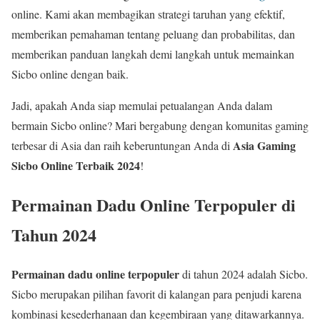
online. Kami akan membagikan strategi taruhan yang efektif,
memberikan pemahaman tentang peluang dan probabilitas, dan
memberikan panduan langkah demi langkah untuk memainkan
Sicbo online dengan baik.
Jadi, apakah Anda siap memulai petualangan Anda dalam
bermain Sicbo online? Mari bergabung dengan komunitas gaming
Asia Gaming
terbesar di Asia dan raih keberuntungan Anda di
Sicbo Online Terbaik 2024
!
Permainan Dadu Online Terpopuler di
Tahun 2024
Permainan dadu online terpopuler
di tahun 2024 adalah Sicbo.
Sicbo merupakan pilihan favorit di kalangan para penjudi karena
kombinasi kesederhanaan dan kegembiraan yang ditawarkannya.