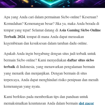
Apa yang Anda cari dalam permainan Sicbo online? Keseruan?
Kemudahan? Kemenangan besar? Jika ya, maka Anda berada di
Asia Gaming Sicbo Online
tempat yang tepat! Selamat datang di
Terbaik 2024
, tempat di mana Anda dapat merasakan
kegembiraan dan kesuksesan dalam taruhan dadu online.
Apakah Anda ingin bergabung dengan situs judi terbaik untuk
daftar situs sicbo
bermain Sicbo online? Kami menyediakan
terbaik
di Indonesia, yang menawarkan pengalaman bermain
yang menarik dan menjanjikan. Dengan bermain di situs
terpercaya, Anda dapat menghindari risiko penipuan dan meraih
kemenangan yang nyata.
Kami berfokus pada memberikan tips dan panduan untuk
slot gacor
memaksimalkan keuntungan Anda dalam bermain