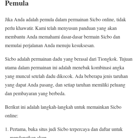
Pemula
Jika Anda adalah pemula dalam permainan Sicbo online, tidak
perlu khawatir. Kami telah menyusun panduan yang akan
membantu Anda memahami dasar-dasar bermain Sicbo dan
memulai perjalanan Anda menuju kesuksesan.
Sicbo adalah permainan dadu yang berasal dari Tiongkok. Tujuan
utama dalam permainan ini adalah menebak kombinasi angka
yang muncul setelah dadu dikocok. Ada beberapa jenis taruhan
yang dapat Anda pasang, dan setiap taruhan memiliki peluang
dan pembayaran yang berbeda.
Berikut ini adalah langkah-langkah untuk memainkan Sicbo
online:
Pertama, buka situs judi Sicbo terpercaya dan daftar untuk
mendapatkan akun.