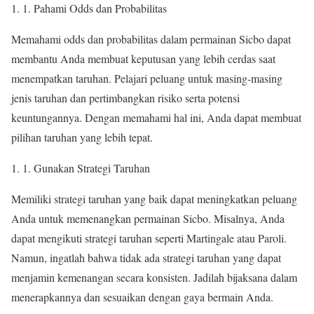
Pahami Odds dan Probabilitas
Memahami odds dan probabilitas dalam permainan Sicbo dapat
membantu Anda membuat keputusan yang lebih cerdas saat
menempatkan taruhan. Pelajari peluang untuk masing-masing
jenis taruhan dan pertimbangkan risiko serta potensi
keuntungannya. Dengan memahami hal ini, Anda dapat membuat
pilihan taruhan yang lebih tepat.
Gunakan Strategi Taruhan
Memiliki strategi taruhan yang baik dapat meningkatkan peluang
Anda untuk memenangkan permainan Sicbo. Misalnya, Anda
dapat mengikuti strategi taruhan seperti Martingale atau Paroli.
Namun, ingatlah bahwa tidak ada strategi taruhan yang dapat
menjamin kemenangan secara konsisten. Jadilah bijaksana dalam
menerapkannya dan sesuaikan dengan gaya bermain Anda.