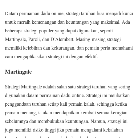
Dalam permainan dadu online, strategi taruhan bisa menjadi kunci
untuk meraih kemenangan dan keuntungan yang maksimal. Ada
beberapa strategi populer yang dapat digunakan, seperti
Martingale, Paroli, dan D’Alembert. Masing-masing strategi
memiliki kelebihan dan kekurangan, dan pemain perlu memahami
cara mengaplikasikan strategi ini dengan efektif.
Martingale
Strategi Martingale adalah salah satu strategi taruhan yang sering
digunakan dalam permainan dadu online. Strategi ini melibatkan
penggandaan taruhan setiap kali pemain kalah, sehingga ketika
pemain menang, ia akan mendapatkan kembali semua kerugian
sebelumnya dan membukukan keuntungan. Namun, strategi ini
juga memiliki risiko tinggi jika pemain mengalami kekalahan