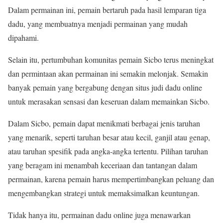
Dalam permainan ini, pemain bertaruh pada hasil lemparan tiga
dadu, yang membuatnya menjadi permainan yang mudah
dipahami.
Selain itu, pertumbuhan komunitas pemain Sicbo terus meningkat
dan permintaan akan permainan ini semakin melonjak. Semakin
banyak pemain yang bergabung dengan situs judi dadu online
untuk merasakan sensasi dan keseruan dalam memainkan Sicbo.
Dalam Sicbo, pemain dapat menikmati berbagai jenis taruhan
yang menarik, seperti taruhan besar atau kecil, ganjil atau genap,
atau taruhan spesifik pada angka-angka tertentu. Pilihan taruhan
yang beragam ini menambah keceriaan dan tantangan dalam
permainan, karena pemain harus mempertimbangkan peluang dan
mengembangkan strategi untuk memaksimalkan keuntungan.
Tidak hanya itu, permainan dadu online juga menawarkan