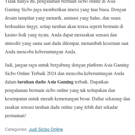
Tidak hanya itu, pengalaman bermain sicbo online di Asia
Gaming Sicbo juga memberikan imersi yang luar biasa. Dengan
desain tampilan yang menarik, animasi yang halus, dan suara
berkualitas tinggi, setiap taruhan akan terasa seperti bermain di
kasino fisik yang nyata. Anda dapat merasakan sensasi dan
atmosfer yang sama saat dadu dilempar, menambah keseruan saat
Anda mencoba keberuntungan Anda.
Jadi, jangan ragu untuk bergabung dengan platform Asia Gaming
Sicbo Online Terbaik 2024 dan mencoba keberuntungan Anda
taruhan dadu Asia Gaming
dalam
terbaik. Dapatkan
pengalaman bermain sicbo online yang tak terlupakan dan
kesempatan untuk meraih kemenangan besar. Daftar sekarang dan
rasakan sensasi taruhan dadu online yang lebih dari sekadar
permainan!
Categories:
Judi Sicbo Online