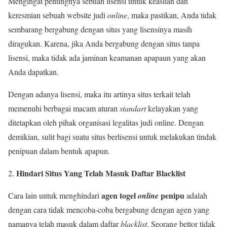
Mengingat pentingnya sebuah lisensi untuk keaslian dan
keresmian sebuah website judi
online
, maka pastikan, Anda tidak
sembarang bergabung dengan situs yang lisensinya masih
diragukan. Karena, jika Anda bergabung dengan situs tanpa
lisensi, maka tidak ada jaminan keamanan apapaun yang akan
Anda dapatkan.
Dengan adanya lisensi, maka itu artinya situs terkait telah
memenuhi berbagai macam aturan
standart
kelayakan yang
ditetapkan oleh pihak organisasi legalitas judi online. Dengan
demikian, sulit bagi suatu situs berlisensi untuk melakukan tindak
penipuan dalam bentuk apapun.
Hindari Situs Yang Telah Masuk Daftar Blacklist
agen togel
penipu
Cara lain untuk menghindari
online
adalah
dengan cara tidak mencoba-coba bergabung dengan agen yang
namanya telah masuk dalam daftar
blacklist
. Seorang bettor tidak