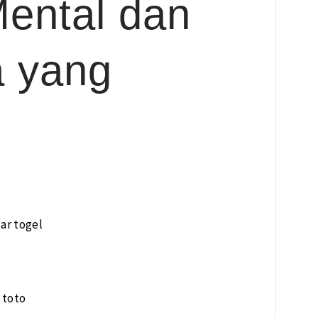
ental dan
a yang
g
ar togel
 toto