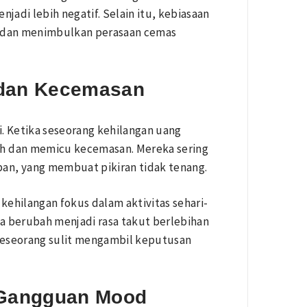
jadi lebih negatif. Selain itu, kebiasaan
i dan menimbulkan perasaan cemas
 dan Kecemasan
i. Ketika seseorang kehilangan uang
ah dan memicu kecemasan. Mereka sering
an, yang membuat pikiran tidak tenang.
 kehilangan fokus dalam aktivitas sehari-
isa berubah menjadi rasa takut berlebihan
seseorang sulit mengambil keputusan
 Gangguan Mood