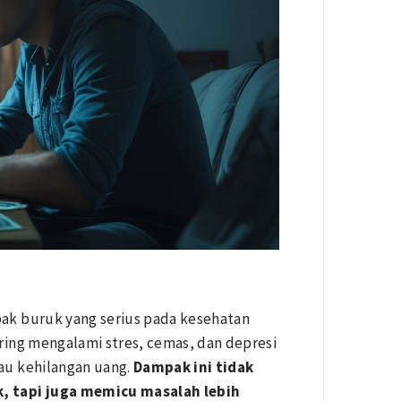
ak buruk yang serius pada kesehatan
ing mengalami stres, cemas, dan depresi
au kehilangan uang.
Dampak ini tidak
 tapi juga memicu masalah lebih