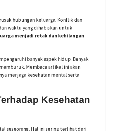
erusak hubungan keluarga. Konflik dan
dan waktu yang dihabiskan untuk
uarga menjadi retak dan kehilangan
mempengaruhi banyak aspek hidup. Banyak
i memburuk. Membaca artikel ini akan
ya menjaga kesehatan mental serta
Terhadap Kesehatan
seseorang. Hal ini sering terlihat dari