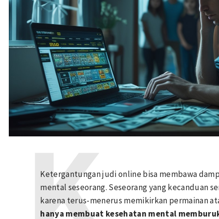
Ketergantungan judi online bisa membawa damp
mental seseorang. Seseorang yang kecanduan ser
karena terus-menerus memikirkan permainan at
hanya membuat kesehatan mental memburuk,