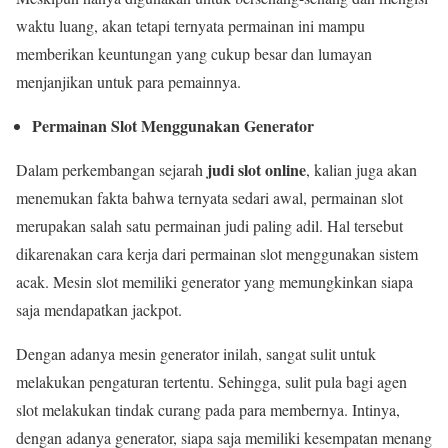
waktu luang, akan tetapi ternyata permainan ini mampu
memberikan keuntungan yang cukup besar dan lumayan
menjanjikan untuk para pemainnya.
Permainan Slot Menggunakan Generator
judi slot online
Dalam perkembangan sejarah
, kalian juga akan
menemukan fakta bahwa ternyata sedari awal, permainan slot
merupakan salah satu permainan judi paling adil. Hal tersebut
dikarenakan cara kerja dari permainan slot menggunakan sistem
acak. Mesin slot memiliki generator yang memungkinkan siapa
saja mendapatkan jackpot.
Dengan adanya mesin generator inilah, sangat sulit untuk
melakukan pengaturan tertentu. Sehingga, sulit pula bagi agen
slot melakukan tindak curang pada para membernya. Intinya,
dengan adanya generator, siapa saja memiliki kesempatan menang