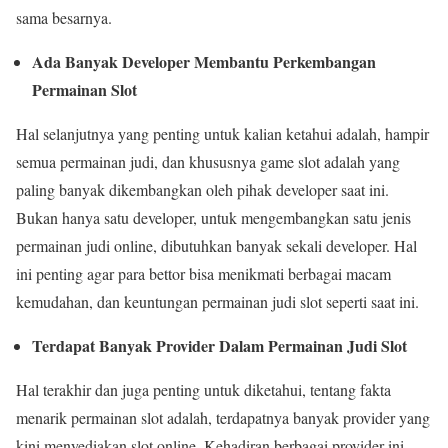
sama besarnya.
Ada Banyak Developer Membantu Perkembangan
Permainan Slot
Hal selanjutnya yang penting untuk kalian ketahui adalah, hampir
semua permainan judi, dan khususnya game slot adalah yang
paling banyak dikembangkan oleh pihak developer saat ini.
Bukan hanya satu developer, untuk mengembangkan satu jenis
permainan judi online, dibutuhkan banyak sekali developer. Hal
ini penting agar para bettor bisa menikmati berbagai macam
kemudahan, dan keuntungan permainan judi slot seperti saat ini.
Terdapat Banyak Provider Dalam Permainan Judi Slot
Hal terakhir dan juga penting untuk diketahui, tentang fakta
menarik permainan slot adalah, terdapatnya banyak provider yang
kini menyediakan slot online. Kehadiran berbagai provider ini