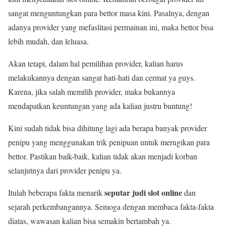
sangat menguntungkan para bettor masa kini. Pasalnya, dengan
adanya provider yang mefaslitasi permainan ini, maka bettor bisa
lebih mudah, dan leluasa.
Akan tetapi, dalam hal pemilihan provider, kalian harus
melakukannya dengan sangat hati-hati dan cermat ya guys.
Karena, jika salah memilih provider, maka bukannya
mendapatkan keuntungan yang ada kalian justru buntung!
Kini sudah tidak bisa dihitung lagi ada berapa banyak provider
penipu yang menggunakan trik penipuan untuk merugikan para
bettor. Pastikan baik-baik, kalian tidak akan menjadi korban
selanjutnya dari provider penipu ya.
seputar judi slot online
Itulah beberapa fakta menarik
dan
sejarah perkembangannya. Semoga dengan membaca fakta-fakta
diatas, wawasan kalian bisa semakin bertambah ya.