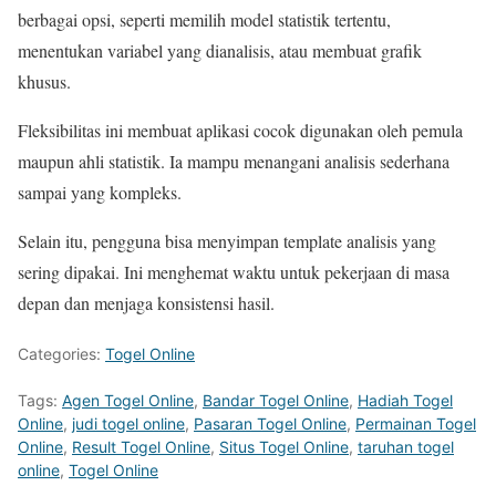
berbagai opsi, seperti memilih model statistik tertentu,
menentukan variabel yang dianalisis, atau membuat grafik
khusus.
Fleksibilitas ini membuat aplikasi cocok digunakan oleh pemula
maupun ahli statistik. Ia mampu menangani analisis sederhana
sampai yang kompleks.
Selain itu, pengguna bisa menyimpan template analisis yang
sering dipakai. Ini menghemat waktu untuk pekerjaan di masa
depan dan menjaga konsistensi hasil.
Categories:
Togel Online
Tags:
Agen Togel Online
,
Bandar Togel Online
,
Hadiah Togel
Online
,
judi togel online
,
Pasaran Togel Online
,
Permainan Togel
Online
,
Result Togel Online
,
Situs Togel Online
,
taruhan togel
online
,
Togel Online