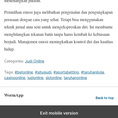
menenangkan pikiran.
Pemulihan emosi juga melibatkan pengenalan dan pengungkapan
perasaan dengan cara yang sehat. Terapi bisa menggunakan
teknik jurnal atau seni untuk mengekspresikan diri. Ini membantu
menghilangkan tekanan batin tanpa harus kembali ke kebiasaan
berjudi. Manajemen emosi meningkatkan kontrol diri dan kualitas
hidup.
Categories:
Judi Online
Tags:
#betonline
,
#situsjudi
,
#sportsbetting
,
#taruhanbola
,
casinoonline
,
judionline
,
slotonline
,
taruhanonline
WormApp
Back to top
Exit mobile version