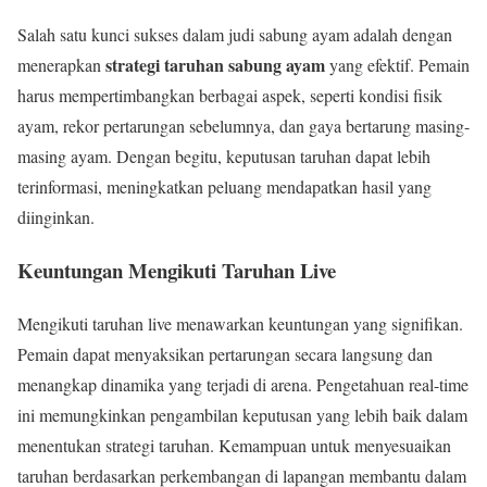
Salah satu kunci sukses dalam judi sabung ayam adalah dengan
strategi taruhan sabung ayam
menerapkan
yang efektif. Pemain
harus mempertimbangkan berbagai aspek, seperti kondisi fisik
ayam, rekor pertarungan sebelumnya, dan gaya bertarung masing-
masing ayam. Dengan begitu, keputusan taruhan dapat lebih
terinformasi, meningkatkan peluang mendapatkan hasil yang
diinginkan.
Keuntungan Mengikuti Taruhan Live
Mengikuti taruhan live menawarkan keuntungan yang signifikan.
Pemain dapat menyaksikan pertarungan secara langsung dan
menangkap dinamika yang terjadi di arena. Pengetahuan real-time
ini memungkinkan pengambilan keputusan yang lebih baik dalam
menentukan strategi taruhan. Kemampuan untuk menyesuaikan
taruhan berdasarkan perkembangan di lapangan membantu dalam