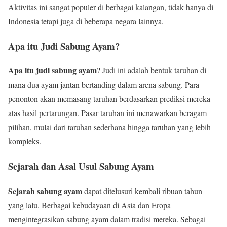
Aktivitas ini sangat populer di berbagai kalangan, tidak hanya di
Indonesia tetapi juga di beberapa negara lainnya.
Apa itu Judi Sabung Ayam?
Apa itu judi sabung ayam
? Judi ini adalah bentuk taruhan di
mana dua ayam jantan bertanding dalam arena sabung. Para
penonton akan memasang taruhan berdasarkan prediksi mereka
atas hasil pertarungan. Pasar taruhan ini menawarkan beragam
pilihan, mulai dari taruhan sederhana hingga taruhan yang lebih
kompleks.
Sejarah dan Asal Usul Sabung Ayam
Sejarah sabung ayam
dapat ditelusuri kembali ribuan tahun
yang lalu. Berbagai kebudayaan di Asia dan Eropa
mengintegrasikan sabung ayam dalam tradisi mereka. Sebagai