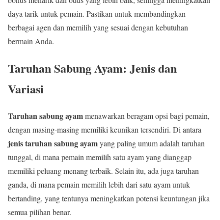
daya tarik untuk pemain. Pastikan untuk membandingkan
berbagai agen dan memilih yang sesuai dengan kebutuhan
bermain Anda.
Taruhan Sabung Ayam: Jenis dan
Variasi
Taruhan sabung ayam
menawarkan beragam opsi bagi pemain,
dengan masing-masing memiliki keunikan tersendiri. Di antara
jenis taruhan sabung ayam
yang paling umum adalah taruhan
tunggal, di mana pemain memilih satu ayam yang dianggap
memiliki peluang menang terbaik. Selain itu, ada juga taruhan
ganda, di mana pemain memilih lebih dari satu ayam untuk
bertanding, yang tentunya meningkatkan potensi keuntungan jika
semua pilihan benar.