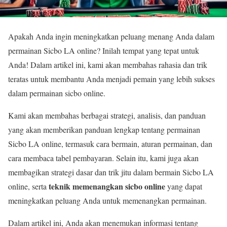
Apakah Anda ingin meningkatkan peluang menang Anda dalam
permainan Sicbo LA online? Inilah tempat yang tepat untuk
Anda! Dalam artikel ini, kami akan membahas rahasia dan trik
teratas untuk membantu Anda menjadi pemain yang lebih sukses
dalam permainan sicbo online.
Kami akan membahas berbagai strategi, analisis, dan panduan
yang akan memberikan panduan lengkap tentang permainan
Sicbo LA online, termasuk cara bermain, aturan permainan, dan
cara membaca tabel pembayaran. Selain itu, kami juga akan
membagikan strategi dasar dan trik jitu dalam bermain Sicbo LA
teknik memenangkan sicbo online
online, serta
yang dapat
meningkatkan peluang Anda untuk memenangkan permainan.
Dalam artikel ini, Anda akan menemukan informasi tentang