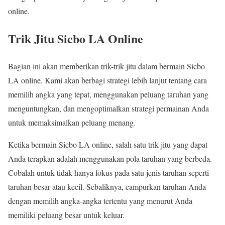
online.
Trik Jitu Sicbo LA Online
Bagian ini akan memberikan trik-trik jitu dalam bermain Sicbo
LA online. Kami akan berbagi strategi lebih lanjut tentang cara
memilih angka yang tepat, menggunakan peluang taruhan yang
menguntungkan, dan mengoptimalkan strategi permainan Anda
untuk memaksimalkan peluang menang.
Ketika bermain Sicbo LA online, salah satu trik jitu yang dapat
Anda terapkan adalah menggunakan pola taruhan yang berbeda.
Cobalah untuk tidak hanya fokus pada satu jenis taruhan seperti
taruhan besar atau kecil. Sebaliknya, campurkan taruhan Anda
dengan memilih angka-angka tertentu yang menurut Anda
memiliki peluang besar untuk keluar.