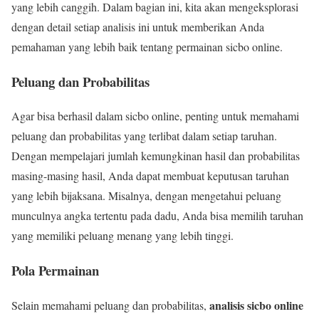
yang lebih canggih. Dalam bagian ini, kita akan mengeksplorasi
dengan detail setiap analisis ini untuk memberikan Anda
pemahaman yang lebih baik tentang permainan sicbo online.
Peluang dan Probabilitas
Agar bisa berhasil dalam sicbo online, penting untuk memahami
peluang dan probabilitas yang terlibat dalam setiap taruhan.
Dengan mempelajari jumlah kemungkinan hasil dan probabilitas
masing-masing hasil, Anda dapat membuat keputusan taruhan
yang lebih bijaksana. Misalnya, dengan mengetahui peluang
munculnya angka tertentu pada dadu, Anda bisa memilih taruhan
yang memiliki peluang menang yang lebih tinggi.
Pola Permainan
analisis sicbo online
Selain memahami peluang dan probabilitas,