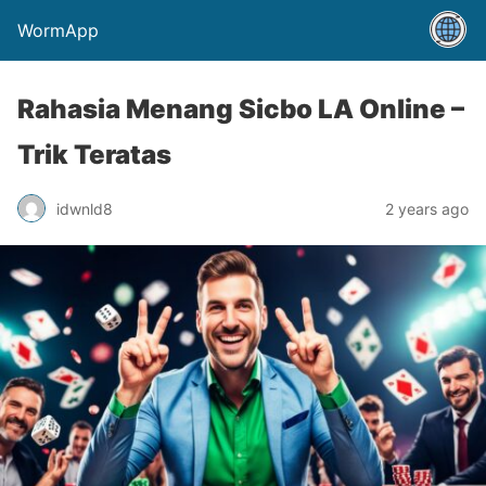
WormApp
Rahasia Menang Sicbo LA Online –
Trik Teratas
idwnld8
2 years ago