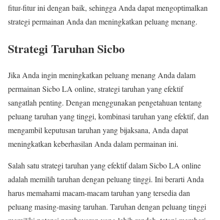
fitur-fitur ini dengan baik, sehingga Anda dapat mengoptimalkan
strategi permainan Anda dan meningkatkan peluang menang.
Strategi Taruhan Sicbo
Jika Anda ingin meningkatkan peluang menang Anda dalam
permainan Sicbo LA online, strategi taruhan yang efektif
sangatlah penting. Dengan menggunakan pengetahuan tentang
peluang taruhan yang tinggi, kombinasi taruhan yang efektif, dan
mengambil keputusan taruhan yang bijaksana, Anda dapat
meningkatkan keberhasilan Anda dalam permainan ini.
Salah satu strategi taruhan yang efektif dalam Sicbo LA online
adalah memilih taruhan dengan peluang tinggi. Ini berarti Anda
harus memahami macam-macam taruhan yang tersedia dan
peluang masing-masing taruhan. Taruhan dengan peluang tinggi