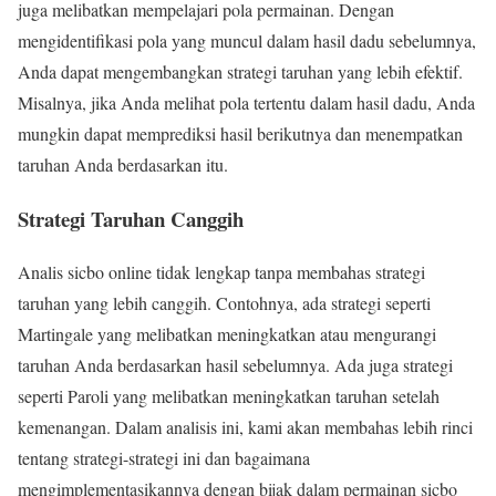
juga melibatkan mempelajari pola permainan. Dengan
mengidentifikasi pola yang muncul dalam hasil dadu sebelumnya,
Anda dapat mengembangkan strategi taruhan yang lebih efektif.
Misalnya, jika Anda melihat pola tertentu dalam hasil dadu, Anda
mungkin dapat memprediksi hasil berikutnya dan menempatkan
taruhan Anda berdasarkan itu.
Strategi Taruhan Canggih
Analis sicbo online tidak lengkap tanpa membahas strategi
taruhan yang lebih canggih. Contohnya, ada strategi seperti
Martingale yang melibatkan meningkatkan atau mengurangi
taruhan Anda berdasarkan hasil sebelumnya. Ada juga strategi
seperti Paroli yang melibatkan meningkatkan taruhan setelah
kemenangan. Dalam analisis ini, kami akan membahas lebih rinci
tentang strategi-strategi ini dan bagaimana
mengimplementasikannya dengan bijak dalam permainan sicbo