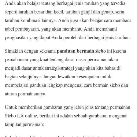
Anda akan belajar tentang berbagai jenis taruhan yang tersedia,
seperti taruhan besar dan kecil, taruhan ganjil dan genap, serta
taruhan kombinasi lainnya. Anda juga akan belajar cara membaca
tabel pembayaran, yang akan membantu Anda memahami
penghasilan yang dapat Anda peroleh dari berbagai jenis taruhan.
panduan bermain sicbo
Simaklah dengan seksama
ini karena
pemahaman yang kuat tentang dasar-dasar permainan akan
menjadi dasar untuk strategi-strategi yang akan kita bahas di
bagian selanjutnya. Jangan lewatkan kesempatan untuk
mempelajari panduan lengkap mengenai cara bermain sicbo dan
aturan permainannya.
Untuk memberikan gambaran yang lebih jelas tentang permainan
Sicbo LA online, berikut ini adalah sebuah gambaran mengenai
tampilan permainan: