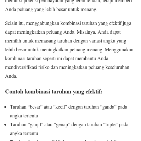
memiliki potensi pembayaran yang lebih rendah, tetapi memberi
Anda peluang yang lebih besar untuk menang.
Selain itu, menggabungkan kombinasi taruhan yang efektif juga
dapat meningkatkan peluang Anda. Misalnya, Anda dapat
memilih untuk memasang taruhan dengan variasi angka yang
lebih besar untuk meningkatkan peluang menang. Menggunakan
kombinasi taruhan seperti ini dapat membantu Anda
mendiversifikasi risiko dan meningkatkan peluang keseluruhan
Anda.
Contoh kombinasi taruhan yang efektif:
Taruhan “besar” atau “kecil” dengan taruhan “ganda” pada
angka tertentu
Taruhan “ganjil” atau “genap” dengan taruhan “triple” pada
angka tertentu