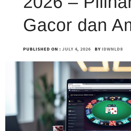
2026 – Piliha
Gacor dan A
PUBLISHED ON :
JULY 4, 2026
BY
IDWNLD8