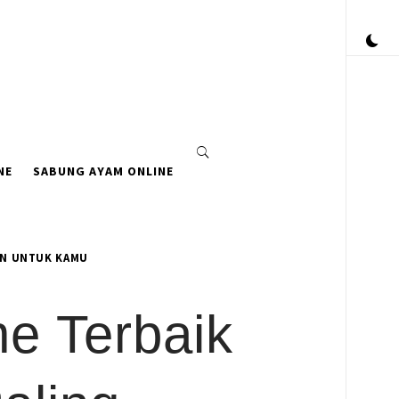
NE
SABUNG AYAM ONLINE
MAN UNTUK KAMU
ne Terbaik