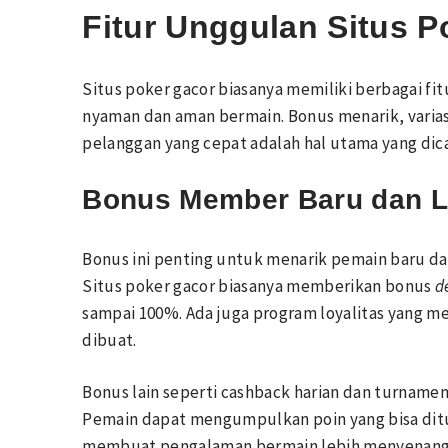
Fitur Unggulan Situs P
Situs poker gacor biasanya memiliki berbagai f
nyaman dan aman bermain. Bonus menarik, varias
pelanggan yang cepat adalah hal utama yang dica
Bonus Member Baru dan L
Bonus ini penting untuk menarik pemain baru d
Situs poker gacor biasanya memberikan bonus
d
sampai 100%. Ada juga program loyalitas yang m
dibuat.
Bonus lain seperti cashback harian dan turname
Pemain dapat mengumpulkan poin yang bisa dituk
membuat pengalaman bermain lebih menyenan