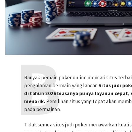
Banyak pemain poker online mencari situs terb
pengalaman bermain yang lancar.
Situs judi po
di tahun 2026 biasanya punya layanan cepat,
menarik.
Pemilihan situs yang tepat akan mem
pada permainan.
Tidak semua situs judi poker menawarkan kualit