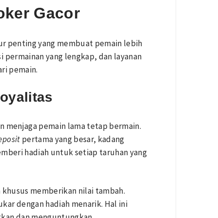
oker Gacor
itur penting yang membuat pemain lebih
i permainan yang lengkap, dan layanan
ri pemain.
oyalitas
an menjaga pemain lama tetap bermain.
eposit
pertama yang besar, kadang
emberi hadiah untuk setiap taruhan yang
n khusus memberikan nilai tambah.
ar dengan hadiah menarik. Hal ini
gkan dan menguntungkan.