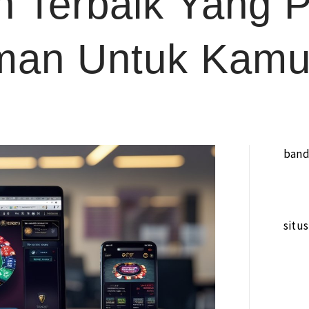
n Terbaik Yang P
man Untuk Kam
band
situs