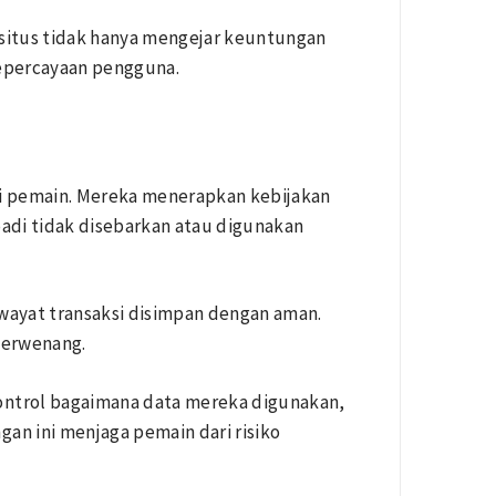
 situs tidak hanya mengejar keuntungan
kepercayaan pengguna.
si pemain. Mereka menerapkan kebijakan
badi tidak disebarkan atau digunakan
iwayat transaksi disimpan dengan aman.
berwenang.
ontrol bagaimana data mereka digunakan,
an ini menjaga pemain dari risiko