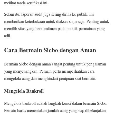
melihat tanda sertifikasi ini.
Selain itu, laporan audit juga sering dirilis ke publik. Ini
memberikan keterbukaan untuk diakses siapa saja. Penting untuk
memilih situs yang berkomitmen pada praktik permainan yang
adil.
Cara Bermain Sicbo dengan Aman
Bermain Sicbo dengan aman sangat penting untuk pengalaman
yang menyenangkan. Pemain perlu memperhatikan cara
mengelola uang dan menghindari penipuan saat bermain.
Mengelola Bankroll
Mengelola bankroll adalah langkah kunci dalam bermain Sicbo.
Pemain harus menentukan jumlah uang yang siap dibelanjakan