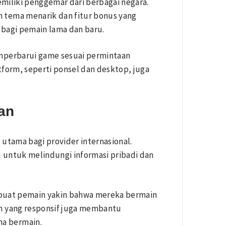
emiliki penggemar dari berbagai negara.
 tema menarik dan fitur bonus yang
bagi pemain lama dan baru.
mperbarui game sesuai permintaan
tform, seperti ponsel dan desktop, juga
an
utama bagi provider internasional.
 untuk melindungi informasi pribadi dan
embuat pemain yakin bahwa mereka bermain
n yang responsif juga membantu
a bermain.