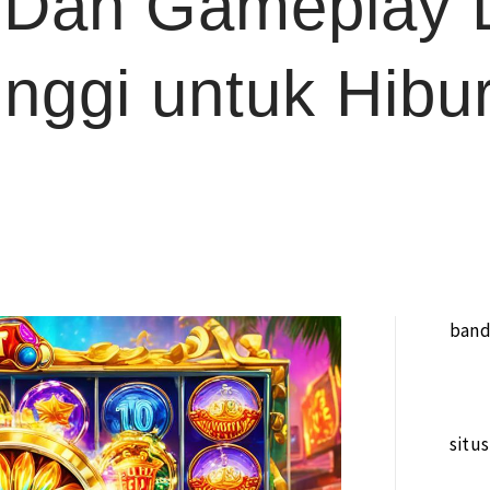
l Dan Gameplay 
inggi untuk Hibu
band
situs