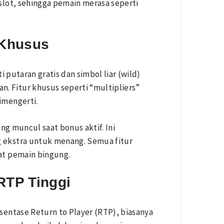
lot, sehingga pemain merasa seperti
 Khusus
 putaran gratis dan simbol liar (wild)
Fitur khusus seperti “multipliers”
imengerti.
ng muncul saat bonus aktif. Ini
ekstra untuk menang. Semua fitur
at pemain bingung.
RTP Tinggi
entase Return to Player (RTP), biasanya