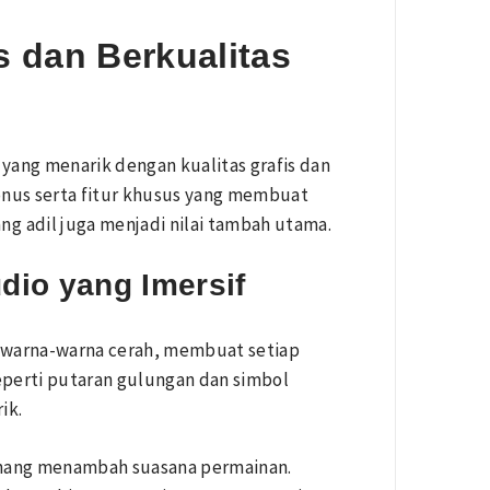
s dan Berkualitas
yang menarik dengan kualitas grafis dan
onus serta fitur khusus yang membuat
g adil juga menjadi nilai tambah utama.
dio yang Imersif
 warna-warna cerah, membuat setiap
seperti putaran gulungan dan simbol
ik.
 menang menambah suasana permainan.