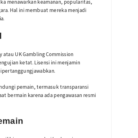
eka menawarkan keamanan, popularitas,
egara. Hal ini membuat mereka menjadi
a.
l
ity atau UK Gambling Commission
ujian ketat. Lisensi ini menjamin
 dipertanggungjawabkan.
indungi pemain, termasuk transparansi
 saat bermain karena ada pengawasan resmi
Pemain