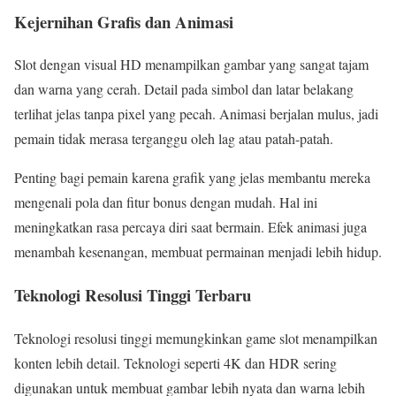
Kejernihan Grafis dan Animasi
Slot dengan visual HD menampilkan gambar yang sangat tajam
dan warna yang cerah. Detail pada simbol dan latar belakang
terlihat jelas tanpa pixel yang pecah. Animasi berjalan mulus, jadi
pemain tidak merasa terganggu oleh lag atau patah-patah.
Penting bagi pemain karena grafik yang jelas membantu mereka
mengenali pola dan fitur bonus dengan mudah. Hal ini
meningkatkan rasa percaya diri saat bermain. Efek animasi juga
menambah kesenangan, membuat permainan menjadi lebih hidup.
Teknologi Resolusi Tinggi Terbaru
Teknologi resolusi tinggi memungkinkan game slot menampilkan
konten lebih detail. Teknologi seperti 4K dan HDR sering
digunakan untuk membuat gambar lebih nyata dan warna lebih