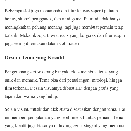
Beberapa slot juga menambahkan fitur khusus seperti putaran
bonus, simbol pengganda, dan mini game. Fitur ini tidak hanya
meningkatkan peluang menang, tapi juga membuat pemain tetap
tertarik. Mekanik seperti wild reels yang bergerak dan fitur respin
juga sering ditemukan dalam slot modern.
Desain Tema yang Kreatif
Pengembang slot sekarang banyak fokus membuat tema yang
unik dan menarik. Tema bisa dari petualangan, mitologi, hingga
film terkenal. Desain visualnya dibuat HD dengan grafis yang
tajam dan warna yang hidup.
Selain visual, musik dan efek suara disesuaikan dengan tema. Hal
ini memberi pengalaman yang lebih imersif untuk pemain. Tema
yang kreatif juga biasanya didukung cerita singkat yang membuat