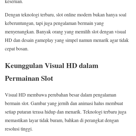
keseruan.
Dengan teknologi terbaru, slot online modern bukan hanya soal
keberuntungan, tapi juga pengalaman bermain yang
menyenangkan. Banyak orang yang memilih slot dengan visual
HD dan desain gameplay yang simpel namun menarik agar tidak
cepat bosan.
Keunggulan Visual HD dalam
Permainan Slot
Visual HD membawa perubahan besar dalam pengalaman
bermain slot. Gambar yang jernih dan animasi halus membuat
setiap putaran terasa hidup dan menarik. Teknologi terbaru juga
memastikan layar tidak buram, bahkan di perangkat dengan
resolusi tinggi.