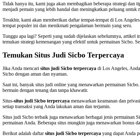
Tidak hanya itu, kami juga akan membagikan beberapa strategi dan t
menjadi pemain yang lebih handal dan meningkatkan peluang untuk 
Terakhir, kami akan memberikan daftar tempat-tempat di Los Angele
tempat populer ini dan menikmati pengalaman bermain yang seru.
Tunggu apa lagi? Seperti yang sudah dijelaskan sebelumnya, artikel i
temukan strategi kemenangan yang efektif untuk permainan Sicbo. S
Temukan Situs Judi Sicbo Terpercaya
Jika Anda mencari
situs judi Sicbo terpercaya
di Los Angeles, Anda
Sicbo dengan aman dan nyaman.
Saat ini, banyak situs judi online yang menawarkan permainan Sicbo. 
bermain dengan tenang dan tanpa khawatir.
Situs-
situs judi Sicbo terpercaya
menawarkan keamanan dan privasi 
setiap transaksi yang Anda lakukan aman dan terjamin.
Situs judi Sicbo terbaik juga menawarkan berbagai jenis permainan Si
permainan Anda. Beberapa situs mungkin juga menawarkan bonus d
Berikut adalah daftar
situs judi Sicbo terpercaya
yang dapat Anda p