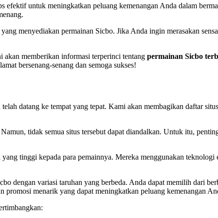
ips efektif untuk meningkatkan peluang kemenangan Anda dalam bermain
menang.
s yang menyediakan permainan Sicbo. Jika Anda ingin merasakan sensa
ni akan memberikan informasi terperinci tentang
permainan Sicbo terb
elamat bersenang-senang dan semoga sukses!
 telah datang ke tempat yang tepat. Kami akan membagikan daftar sit
Namun, tidak semua situs tersebut dapat diandalkan. Untuk itu, pentin
yang tinggi kepada para pemainnya. Mereka menggunakan teknologi e
cbo dengan variasi taruhan yang berbeda. Anda dapat memilih dari berba
an promosi menarik yang dapat meningkatkan peluang kemenangan An
ertimbangkan: