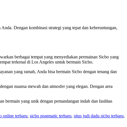
n Anda. Dengan kombinasi strategi yang tepat dan keberuntungan,
enawarkan berbagai tempat yang menyediakan permainan Sicbo yang
pat terkenal di Los Angeles untuk bermain Sicbo.
layanan yang ramah, Anda bisa bermain Sicbo dengan tenang dan
bo dengan nuansa mewah dan atmosfer yang elegan. Dengan area
n bermain yang unik dengan pemandangan indah dan fasilitas
o online terbaru
,
sicbo pragmatic terbaru
,
situs judi dadu sicbo terbaru
,