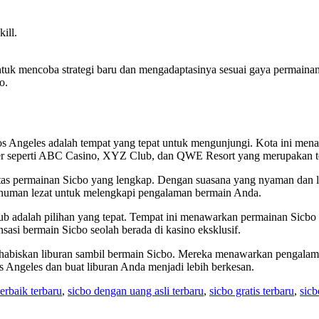
ill.
ntuk mencoba strategi baru dan mengadaptasinya sesuai gaya permaina
o.
Los Angeles adalah tempat yang tepat untuk mengunjungi. Kota ini m
r seperti ABC Casino, XYZ Club, dan QWE Resort yang merupakan tem
litas permainan Sicbo yang lengkap. Dengan suasana yang nyaman dan 
numan lezat untuk melengkapi pengalaman bermain Anda.
lub adalah pilihan yang tepat. Tempat ini menawarkan permainan Sic
sasi bermain Sicbo seolah berada di kasino eksklusif.
abiskan liburan sambil bermain Sicbo. Mereka menawarkan pengalama
s Angeles dan buat liburan Anda menjadi lebih berkesan.
erbaik terbaru
,
sicbo dengan uang asli terbaru
,
sicbo gratis terbaru
,
sicb