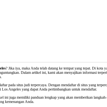
eles
? Jika iya, maka Anda telah datang ke tempat yang tepat. Di kota 
ungkan. Dalam artikel ini, kami akan menyajikan informasi terperin
a.
tar pada situs judi terpercaya. Dengan mendaftar di situs yang ter
 di Los Angeles yang dapat Anda pertimbangkan untuk mendaftar.
rtikel ini juga memiliki panduan lengkap yang akan memberikan langka
luang kemenangan Anda.