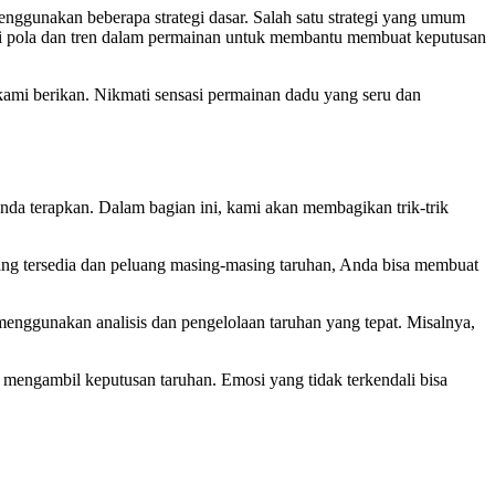
ggunakan beberapa strategi dasar. Salah satu strategi yang umum
ari pola dan tren dalam permainan untuk membantu membuat keputusan
g kami berikan. Nikmati sensasi permainan dadu yang seru dan
nda terapkan. Dalam bagian ini, kami akan membagikan trik-trik
ng tersedia dan peluang masing-masing taruhan, Anda bisa membuat
menggunakan analisis dan pengelolaan taruhan yang tepat. Misalnya,
at mengambil keputusan taruhan. Emosi yang tidak terkendali bisa