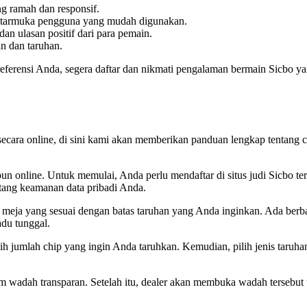
ng ramah dan responsif.
antarmuka pengguna yang mudah digunakan.
dan ulasan positif dari para pemain.
n dan taruhan.
referensi Anda, segera daftar dan nikmati pengalaman bermain Sicbo 
cara online, di sini kami akan memberikan panduan lengkap tentang ca
un online. Untuk memulai, Anda perlu mendaftar di situs judi Sicbo t
tang keamanan data pribadi Anda.
 meja yang sesuai dengan batas taruhan yang Anda inginkan. Ada berba
adu tunggal.
h jumlah chip yang ingin Anda taruhkan. Kemudian, pilih jenis taruha
 wadah transparan. Setelah itu, dealer akan membuka wadah tersebut 