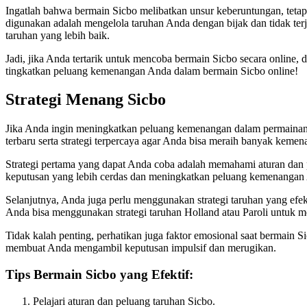
Ingatlah bahwa bermain Sicbo melibatkan unsur keberuntungan, teta
digunakan adalah mengelola taruhan Anda dengan bijak dan tidak te
taruhan yang lebih baik.
Jadi, jika Anda tertarik untuk mencoba bermain Sicbo secara online, 
tingkatkan peluang kemenangan Anda dalam bermain Sicbo online!
Strategi Menang Sicbo
Jika Anda ingin meningkatkan peluang kemenangan dalam permainan Si
terbaru serta strategi terpercaya agar Anda bisa meraih banyak kemen
Strategi pertama yang dapat Anda coba adalah memahami aturan dan
keputusan yang lebih cerdas dan meningkatkan peluang kemenangan
Selanjutnya, Anda juga perlu menggunakan strategi taruhan yang efek
Anda bisa menggunakan strategi taruhan Holland atau Paroli untuk
Tidak kalah penting, perhatikan juga faktor emosional saat bermain Si
membuat Anda mengambil keputusan impulsif dan merugikan.
Tips Bermain Sicbo yang Efektif:
Pelajari aturan dan peluang taruhan Sicbo.