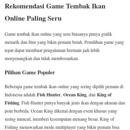
Rekomendasi Game Tembak Ikan
Online Paling Seru
Game tembak ikan online yang seru biasanya punya grafik
menarik dan fitur yang bikin pemain betah. Pemilihan game yang
tepat dapat membuat pengalaman bermain jadi lebih
menyenangkan dan tidak membosankan.
Pilihan Game Populer
Beberapa game tembak ikan online yang sering dipilih pemain di
Fish Hunter
Ocean King
King of
Indonesia adalah
,
, dan
Fishing
. Fish Hunter punya banyak jenis ikan dengan ukuran dan
poin berbeda. Ocean King dikenal dengan event khusus yang
sering muncul, memberi kesempatan menang besar. King of
Fishing menawarkan mode multiplayer yang bikin pemain bisa