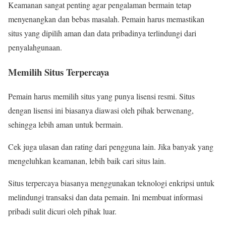
Keamanan sangat penting agar pengalaman bermain tetap
menyenangkan dan bebas masalah. Pemain harus memastikan
situs yang dipilih aman dan data pribadinya terlindungi dari
penyalahgunaan.
Memilih Situs Terpercaya
Pemain harus memilih situs yang punya lisensi resmi. Situs
dengan lisensi ini biasanya diawasi oleh pihak berwenang,
sehingga lebih aman untuk bermain.
Cek juga ulasan dan rating dari pengguna lain. Jika banyak yang
mengeluhkan keamanan, lebih baik cari situs lain.
Situs terpercaya biasanya menggunakan teknologi enkripsi untuk
melindungi transaksi dan data pemain. Ini membuat informasi
pribadi sulit dicuri oleh pihak luar.