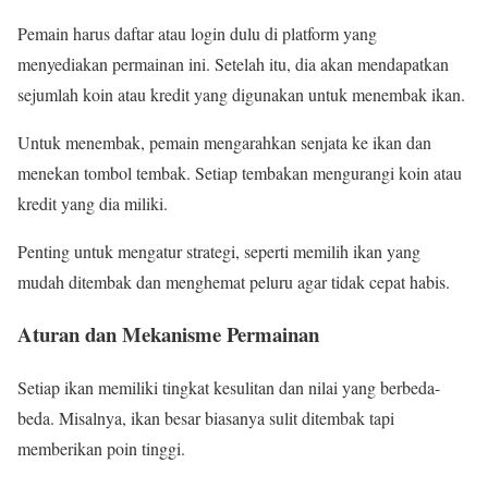
Pemain harus daftar atau login dulu di platform yang
menyediakan permainan ini. Setelah itu, dia akan mendapatkan
sejumlah koin atau kredit yang digunakan untuk menembak ikan.
Untuk menembak, pemain mengarahkan senjata ke ikan dan
menekan tombol tembak. Setiap tembakan mengurangi koin atau
kredit yang dia miliki.
Penting untuk mengatur strategi, seperti memilih ikan yang
mudah ditembak dan menghemat peluru agar tidak cepat habis.
Aturan dan Mekanisme Permainan
Setiap ikan memiliki tingkat kesulitan dan nilai yang berbeda-
beda. Misalnya, ikan besar biasanya sulit ditembak tapi
memberikan poin tinggi.