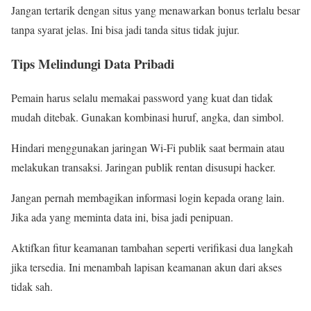
Jangan tertarik dengan situs yang menawarkan bonus terlalu besar
tanpa syarat jelas. Ini bisa jadi tanda situs tidak jujur.
Tips Melindungi Data Pribadi
Pemain harus selalu memakai password yang kuat dan tidak
mudah ditebak. Gunakan kombinasi huruf, angka, dan simbol.
Hindari menggunakan jaringan Wi-Fi publik saat bermain atau
melakukan transaksi. Jaringan publik rentan disusupi hacker.
Jangan pernah membagikan informasi login kepada orang lain.
Jika ada yang meminta data ini, bisa jadi penipuan.
Aktifkan fitur keamanan tambahan seperti verifikasi dua langkah
jika tersedia. Ini menambah lapisan keamanan akun dari akses
tidak sah.