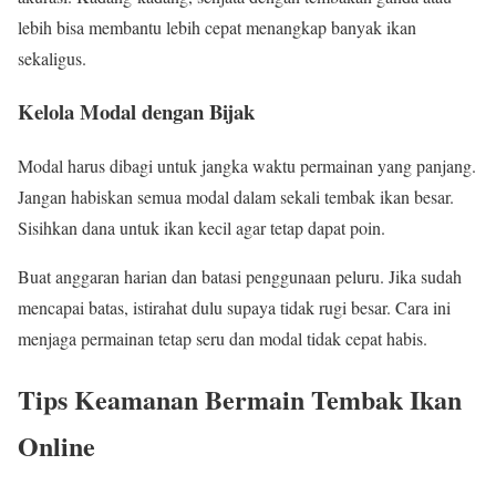
lebih bisa membantu lebih cepat menangkap banyak ikan
sekaligus.
Kelola Modal dengan Bijak
Modal harus dibagi untuk jangka waktu permainan yang panjang.
Jangan habiskan semua modal dalam sekali tembak ikan besar.
Sisihkan dana untuk ikan kecil agar tetap dapat poin.
Buat anggaran harian dan batasi penggunaan peluru. Jika sudah
mencapai batas, istirahat dulu supaya tidak rugi besar. Cara ini
menjaga permainan tetap seru dan modal tidak cepat habis.
Tips Keamanan Bermain Tembak Ikan
Online