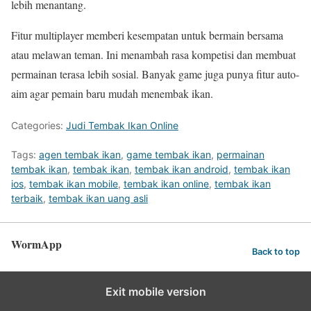
lebih menantang.
Fitur multiplayer memberi kesempatan untuk bermain bersama
atau melawan teman. Ini menambah rasa kompetisi dan membuat
permainan terasa lebih sosial. Banyak game juga punya fitur auto-
aim agar pemain baru mudah menembak ikan.
Categories:
Judi Tembak Ikan Online
Tags:
agen tembak ikan
,
game tembak ikan
,
permainan
tembak ikan
,
tembak ikan
,
tembak ikan android
,
tembak ikan
ios
,
tembak ikan mobile
,
tembak ikan online
,
tembak ikan
terbaik
,
tembak ikan uang asli
WormApp
Back to top
Exit mobile version