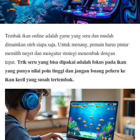
Tembak ikan online adalah game yang seru dan mudah
dimainkan oleh siapa saja. Untuk menang, pemain harus pintar
memilih target dan mengatur strategi menembak dengan
Trik seru yang bisa dipakai adalah fokus pada ikan
tepat.
yang punya nilai poin tinggi dan jangan buang peluru ke
ikan kecil yang susah tertembak.