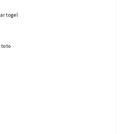
ar togel
 toto