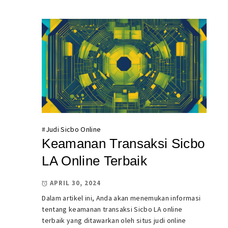
#
Judi Sicbo Online
Keamanan Transaksi Sicbo
LA Online Terbaik
APRIL 30, 2024
Dalam artikel ini, Anda akan menemukan informasi
tentang keamanan transaksi Sicbo LA online
terbaik yang ditawarkan oleh situs judi online