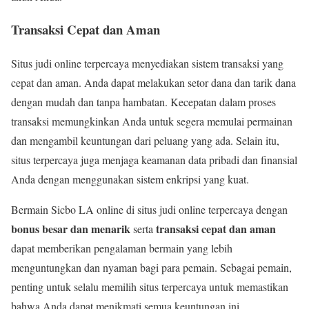
Transaksi Cepat dan Aman
Situs judi online terpercaya menyediakan sistem transaksi yang
cepat dan aman. Anda dapat melakukan setor dana dan tarik dana
dengan mudah dan tanpa hambatan. Kecepatan dalam proses
transaksi memungkinkan Anda untuk segera memulai permainan
dan mengambil keuntungan dari peluang yang ada. Selain itu,
situs terpercaya juga menjaga keamanan data pribadi dan finansial
Anda dengan menggunakan sistem enkripsi yang kuat.
Bermain Sicbo LA online di situs judi online terpercaya dengan
bonus besar dan menarik
transaksi cepat dan aman
serta
dapat memberikan pengalaman bermain yang lebih
menguntungkan dan nyaman bagi para pemain. Sebagai pemain,
penting untuk selalu memilih situs terpercaya untuk memastikan
bahwa Anda dapat menikmati semua keuntungan ini.