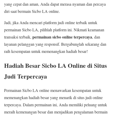
yang cepat dan aman, Anda dapat merasa nyaman dan percaya
diri saat bermain Sicbo LA online.
Jadi, jika Anda mencari platform judi online terbaik untuk
permainan Sicbo LA, pilihlah platform ini. Nikmati keamanan
permainan sicbo online terpercaya
transaksi terbaik,
, dan
layanan pelanggan yang responsif. Bergabunglah sekarang dan
raih kesempatan untuk memenangkan hadiah besar!
Hadiah Besar Sicbo LA Online di Situs
Judi Terpercaya
Permainan Sicbo LA online menawarkan kesempatan untuk
memenangkan hadiah besar yang menarik di situs judi online
terpercaya. Dalam permainan ini, Anda memiliki peluang untuk
meraih kemenangan besar dan menjadikan pengalaman bermain