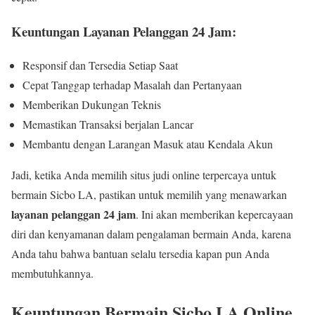
Keuntungan Layanan Pelanggan 24 Jam:
Responsif dan Tersedia Setiap Saat
Cepat Tanggap terhadap Masalah dan Pertanyaan
Memberikan Dukungan Teknis
Memastikan Transaksi berjalan Lancar
Membantu dengan Larangan Masuk atau Kendala Akun
Jadi, ketika Anda memilih situs judi online terpercaya untuk
bermain Sicbo LA, pastikan untuk memilih yang menawarkan
layanan pelanggan 24 jam
. Ini akan memberikan kepercayaan
diri dan kenyamanan dalam pengalaman bermain Anda, karena
Anda tahu bahwa bantuan selalu tersedia kapan pun Anda
membutuhkannya.
Keuntungan Bermain Sicbo LA Online