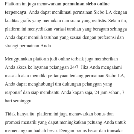
permainan sicbo online
Platform ini juga menawarkan
terpercaya
. Anda dapat menikmati permainan Sicbo LA dengan
kualitas grafis yang memukau dan suara yang realistis. Selain itu,
platform ini menyediakan variasi taruhan yang beragam sehingga
Anda dapat memilih taruhan yang sesuai dengan preferensi dan
strategi permainan Anda.
Menggunakan platform judi online terbaik juga memberikan
Anda akses ke layanan pelanggan 24/7. Jika Anda mengalami
masalah atau memiliki pertanyaan tentang permainan Sicbo LA,
Anda dapat menghubungi tim dukungan pelanggan yang
responsif dan siap membantu Anda kapan saja, 24 jam sehari, 7
hari seminggu.
Tidak hanya itu, platform ini juga menawarkan bonus dan
promosi menarik yang dapat meningkatkan peluang Anda untuk
memenangkan hadiah besar. Dengan bonus besar dan transaksi