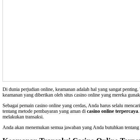
Di dunia perjudian online, keamanan adalah hal yang sangat pentin
keamanan yang diberikan oleh situs casino online yang mereka gunaka
Sebagai pemain casino online yang cerdas, Anda harus selalu menca
tentang metode pembayaran yang aman di
casino online terpercaya
melakukan transaksi.
Anda akan menemukan semua jawaban yang Anda butuhkan tentan