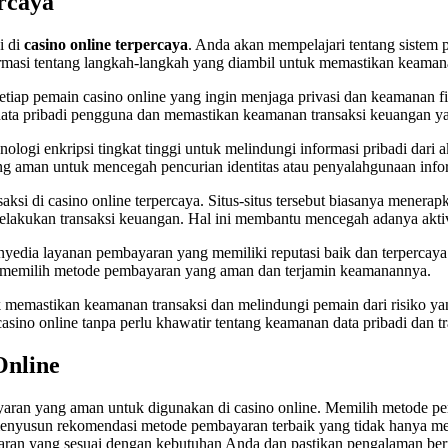
rcaya
i di
casino online terpercaya
. Anda akan mempelajari tentang sistem 
rmasi tentang langkah-langkah yang diambil untuk memastikan keamana
iap pemain casino online yang ingin menjaga privasi dan keamanan fina
ta pribadi pengguna dan memastikan keamanan transaksi keuangan ya
logi enkripsi tingkat tinggi untuk melindungi informasi pribadi dari ak
ang aman untuk mencegah pencurian identitas atau penyalahgunaan info
ransaksi di casino online terpercaya. Situs-situs tersebut biasanya 
elakukan transaksi keuangan. Hal ini membantu mencegah adanya aktiv
 penyedia layanan pembayaran yang memiliki reputasi baik dan terperca
t memilih metode pembayaran yang aman dan terjamin keamanannya.
tuk memastikan keamanan transaksi dan melindungi pemain dari risiko
ino online tanpa perlu khawatir tentang keamanan data pribadi dan t
Online
aran yang aman untuk digunakan di casino online. Memilih metode pe
ah menyusun rekomendasi metode pembayaran terbaik yang tidak hany
ran yang sesuai dengan kebutuhan Anda dan pastikan pengalaman berm