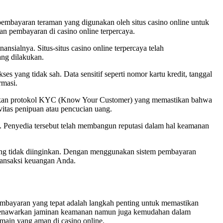
pembayaran teraman yang digunakan oleh situs casino online untuk
n pembayaran di casino online terpercaya.
nsialnya. Situs-situs casino online terpercaya telah
ng dilakukan.
ses yang tidak sah. Data sensitif seperti nomor kartu kredit, tanggal
rmasi.
menerapkan protokol KYC (Know Your Customer) yang memastikan bahwa
itas penipuan atau pencucian uang.
ya. Penyedia tersebut telah membangun reputasi dalam hal keamanan
 yang tidak diinginkan. Dengan menggunakan sistem pembayaran
ransaksi keuangan Anda.
mbayaran yang tepat adalah langkah penting untuk memastikan
a menawarkan jaminan keamanan namun juga kemudahan dalam
ain yang aman di casino online.