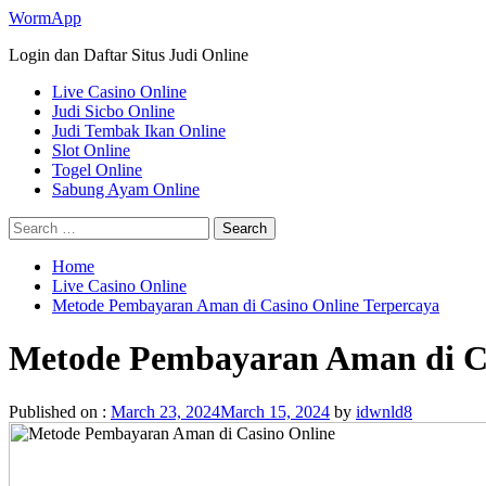
Skip
WormApp
to
Login dan Daftar Situs Judi Online
content
Primary
Live Casino Online
Menu
Judi Sicbo Online
Judi Tembak Ikan Online
Slot Online
Togel Online
Sabung Ayam Online
Search
for:
Home
Live Casino Online
Metode Pembayaran Aman di Casino Online Terpercaya
Metode Pembayaran Aman di Ca
Published on :
March 23, 2024
March 15, 2024
by
idwnld8