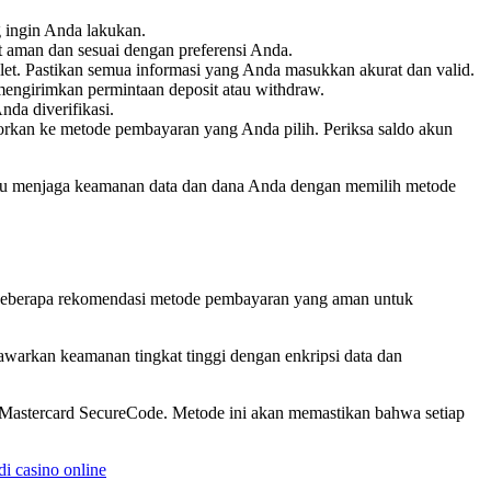
g ingin Anda lakukan.
t aman dan sesuai dengan preferensi Anda.
llet. Pastikan semua informasi yang Anda masukkan akurat dan valid.
 mengirimkan permintaan deposit atau withdraw.
da diverifikasi.
etorkan ke metode pembayaran yang Anda pilih. Periksa saldo akun
lalu menjaga keamanan data dan dana Anda dengan memilih metode
n beberapa rekomendasi metode pembayaran yang aman untuk
warkan keamanan tingkat tinggi dengan enkripsi data dan
au Mastercard SecureCode. Metode ini akan memastikan bahwa setiap
di casino online