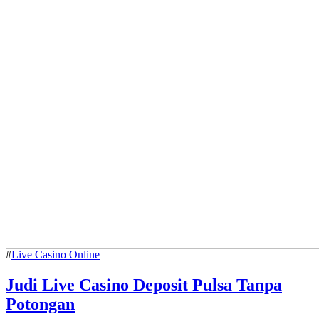
#
Live Casino Online
Judi Live Casino Deposit Pulsa Tanpa
Potongan