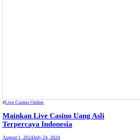
#
Live Casino Online
Mainkan Live Casino Uang Asli
Terpercaya Indonesia
August 1, 2024
July 24, 2024