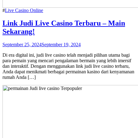
#
Live Casino Online
Link Judi Live Casino Terbaru – Main
Sekarang!
September 25, 2024
September 19, 2024
Di era digital ini, judi live casino telah menjadi pilihan utama bagi
para pemain yang mencari pengalaman bermain yang lebih imersif
dan interaktif. Dengan menggunakan link judi live casino terbaru,
Anda dapat menikmati berbagai permainan kasino dari kenyamanan
rumah Anda […]