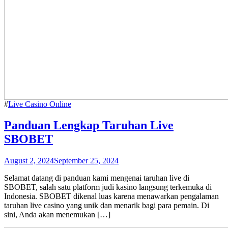
#
Live Casino Online
Panduan Lengkap Taruhan Live
SBOBET
August 2, 2024
September 25, 2024
Selamat datang di panduan kami mengenai taruhan live di
SBOBET, salah satu platform judi kasino langsung terkemuka di
Indonesia. SBOBET dikenal luas karena menawarkan pengalaman
taruhan live casino yang unik dan menarik bagi para pemain. Di
sini, Anda akan menemukan […]