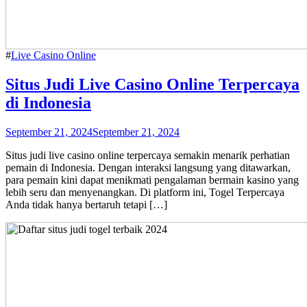
#
Live Casino Online
Situs Judi Live Casino Online Terpercaya
di Indonesia
September 21, 2024
September 21, 2024
Situs judi live casino online terpercaya semakin menarik perhatian
pemain di Indonesia. Dengan interaksi langsung yang ditawarkan,
para pemain kini dapat menikmati pengalaman bermain kasino yang
lebih seru dan menyenangkan. Di platform ini, Togel Terpercaya
Anda tidak hanya bertaruh tetapi […]