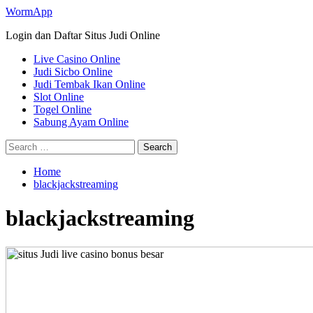
Skip
WormApp
to
Login dan Daftar Situs Judi Online
content
Primary
Live Casino Online
Menu
Judi Sicbo Online
Judi Tembak Ikan Online
Slot Online
Togel Online
Sabung Ayam Online
Search
for:
Home
blackjackstreaming
blackjackstreaming