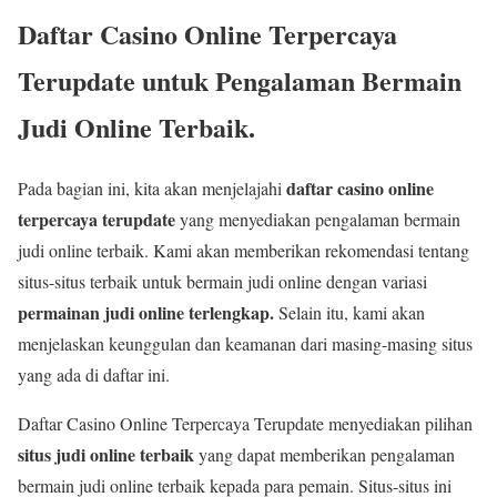
Daftar Casino Online Terpercaya
Terupdate untuk Pengalaman Bermain
Judi Online Terbaik.
daftar casino online
Pada bagian ini, kita akan menjelajahi
terpercaya terupdate
yang menyediakan pengalaman bermain
judi online terbaik. Kami akan memberikan rekomendasi tentang
situs-situs terbaik untuk bermain judi online dengan variasi
permainan judi online terlengkap.
Selain itu, kami akan
menjelaskan keunggulan dan keamanan dari masing-masing situs
yang ada di daftar ini.
Daftar Casino Online Terpercaya Terupdate menyediakan pilihan
situs judi online terbaik
yang dapat memberikan pengalaman
bermain judi online terbaik kepada para pemain. Situs-situs ini