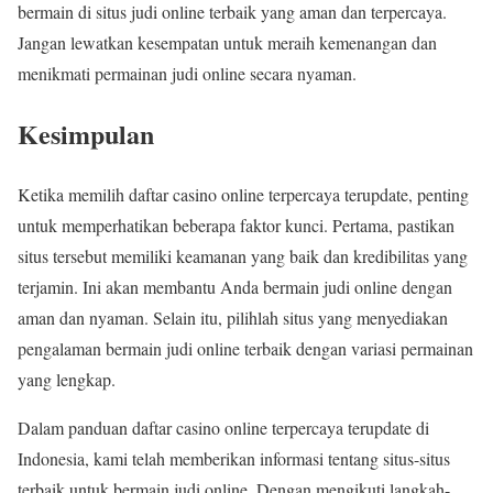
bermain di situs judi online terbaik yang aman dan terpercaya.
Jangan lewatkan kesempatan untuk meraih kemenangan dan
menikmati permainan judi online secara nyaman.
Kesimpulan
Ketika memilih daftar casino online terpercaya terupdate, penting
untuk memperhatikan beberapa faktor kunci. Pertama, pastikan
situs tersebut memiliki keamanan yang baik dan kredibilitas yang
terjamin. Ini akan membantu Anda bermain judi online dengan
aman dan nyaman. Selain itu, pilihlah situs yang menyediakan
pengalaman bermain judi online terbaik dengan variasi permainan
yang lengkap.
Dalam panduan daftar casino online terpercaya terupdate di
Indonesia, kami telah memberikan informasi tentang situs-situs
terbaik untuk bermain judi online. Dengan mengikuti langkah-