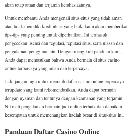
akan tetap aman dan terjamin kerahasiaannya.
Untuk membantu Anda mengenali situs-situs yang tidak aman
atau tidak memiliki kredibilitas yang baik, kami akan memberikan
tips-tips yang penting untuk diperhatikan. Ini termasuk
pengecekan lisensi dan regulasi, reputasi situs, serta ulasan dan
pengalaman pengguna lain. Dengan mengikuti panduan kami,
Anda dapat memastikan bahwa Anda bermain di situs casino
online terpercaya yang aman dan terpercaya.
Jadi, jangan ragu untuk memilih daftar casino online terpercaya
terupdate yang kami rekomendasikan. Anda dapat bermain
dengan nyaman dan tentunya dengan keamanan yang terjamin.
Nikmati pengalaman bermain judi online terbaik dan dapatkan
kesempatan untuk memenangkan hadiah besar di situs-situs ini.
Panduan Daftar Casino Online