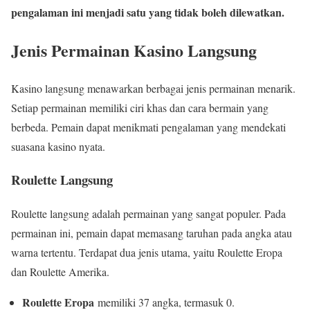
pengalaman ini menjadi satu yang tidak boleh dilewatkan.
Jenis Permainan Kasino Langsung
Kasino langsung menawarkan berbagai jenis permainan menarik.
Setiap permainan memiliki ciri khas dan cara bermain yang
berbeda. Pemain dapat menikmati pengalaman yang mendekati
suasana kasino nyata.
Roulette Langsung
Roulette langsung adalah permainan yang sangat populer. Pada
permainan ini, pemain dapat memasang taruhan pada angka atau
warna tertentu. Terdapat dua jenis utama, yaitu Roulette Eropa
dan Roulette Amerika.
Roulette Eropa
memiliki 37 angka, termasuk 0.