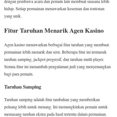
dengan pembawa acara dan pemain lain membuat suasana lebih
hidup. Setiap permainan menawarkan keseruan dan tontonan
yang unik.
Fitur Taruhan Menarik Agen Kasino
Agen kasino menawarkan berbagai fitur taruhan yang membuat
permainan lebih menarik dan seru. Beberapa fitur ini termasuk
taruhan samping, jackpot progresif, dan taruhan multi-player.
Semua fitur ini menambah pengalaman judi yang menyenangkan
bagi para pemain.
Taruhan Samping
Taruhan samping adalah fitur tambahan yang memberikan
peluang lebih untuk menang. Ini memungkinkan pemain untuk
memasang taruhan ekstra pada hasil tertentu dalam permainan.