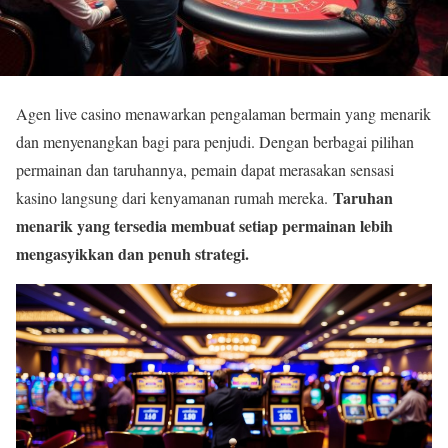
Agen live casino menawarkan pengalaman bermain yang menarik
dan menyenangkan bagi para penjudi. Dengan berbagai pilihan
permainan dan taruhannya, pemain dapat merasakan sensasi
Taruhan
kasino langsung dari kenyamanan rumah mereka.
menarik yang tersedia membuat setiap permainan lebih
mengasyikkan dan penuh strategi.