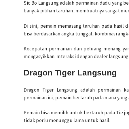
Sic Bo Langsung adalah permainan dadu yang ber
banyak pilihan taruhan, membuatnya sangat men
Di sini, pemain memasang taruhan pada hasil d
bisa berdasarkan angka tunggal, kombinasi angka
Kecepatan permainan dan peluang menang yang
mengasyikkan. Interaksi dengan dealer langsun
Dragon Tiger Langsung
Dragon Tiger Langsung adalah permainan ka
permainan ini, pemain bertaruh pada mana yang 
Pemain bisa memilih untuk bertaruh pada Tie ju
tidak perlu menunggu lama untuk hasil.