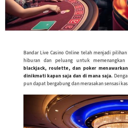
Bandar Live Casino Online telah menjadi piliha
hiburan dan peluang untuk memenangkan
blackjack, roulette, dan poker menawark
dinikmati kapan saja dan di mana saja.
Dengan
pun dapat bergabung dan merasakan sensasi kasi