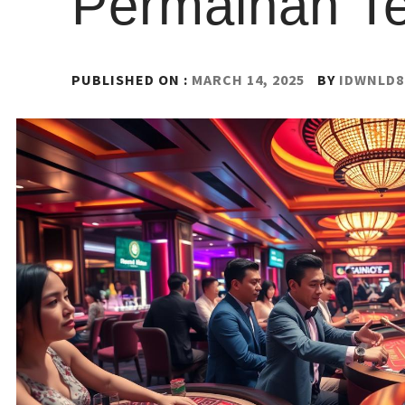
Permainan Te
PUBLISHED ON :
MARCH 14, 2025
BY
IDWNLD8