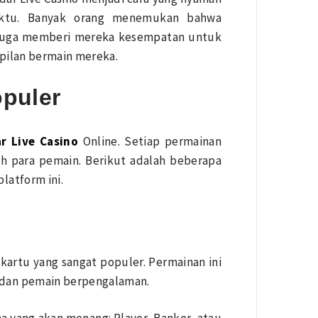
ktu. Banyak orang menemukan bahwa
i juga memberi mereka kesempatan untuk
pilan bermain mereka.
opuler
r Live Casino
Online. Setiap permainan
h para pemain. Berikut adalah beberapa
latform ini.
kartu yang sangat populer. Permainan ini
 dan pemain berpengalaman.