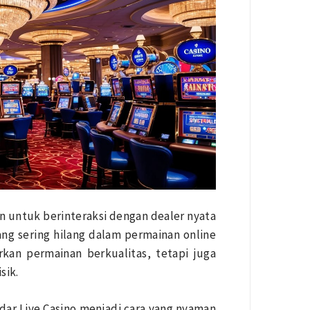
 untuk berinteraksi dengan dealer nyata
ang sering hilang dalam permainan online
rkan permainan berkualitas, tetapi juga
sik.
dar Live Casino menjadi cara yang nyaman