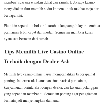
membuat suasana semakin dekat dan ramah. Beberapa kasino
menyediakan fitur memilih sudut kamera untuk melihat meja dari
berbagai sisi.
Fitur lain seperti tombol taruh taruhan langsung di layar membuat
permainan lebih cepat dan mudah. Semua ini memberi kesan
nyata saat bermain dari rumah.
Tips Memilih Live Casino Online
Terbaik dengan Dealer Asli
Memilih live casino online harus memperhatikan beberapa hal
penting. Ini termasuk keamanan situs, variasi permainan,
kenyamanan berinteraksi dengan dealer, dan layanan pelanggan
yang cepat dan membantu. Semua itu penting agar pengalaman
bermain jadi menyenangkan dan aman.