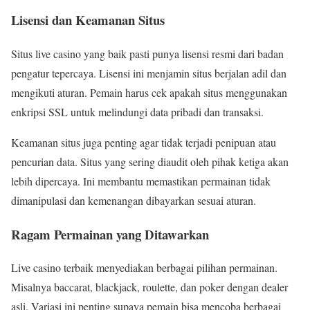
Lisensi dan Keamanan Situs
Situs live casino yang baik pasti punya lisensi resmi dari badan
pengatur tepercaya. Lisensi ini menjamin situs berjalan adil dan
mengikuti aturan. Pemain harus cek apakah situs menggunakan
enkripsi SSL untuk melindungi data pribadi dan transaksi.
Keamanan situs juga penting agar tidak terjadi penipuan atau
pencurian data. Situs yang sering diaudit oleh pihak ketiga akan
lebih dipercaya. Ini membantu memastikan permainan tidak
dimanipulasi dan kemenangan dibayarkan sesuai aturan.
Ragam Permainan yang Ditawarkan
Live casino terbaik menyediakan berbagai pilihan permainan.
Misalnya baccarat, blackjack, roulette, dan poker dengan dealer
asli. Variasi ini penting supaya pemain bisa mencoba berbagai