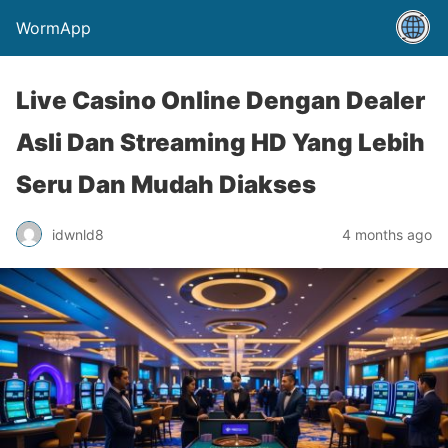
WormApp
Live Casino Online Dengan Dealer
Asli Dan Streaming HD Yang Lebih
Seru Dan Mudah Diakses
idwnld8
4 months ago