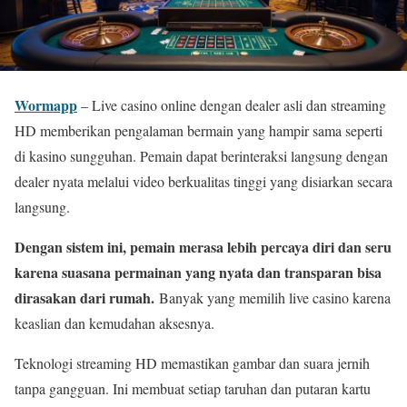
Wormapp
– Live casino online dengan dealer asli dan streaming
HD memberikan pengalaman bermain yang hampir sama seperti
di kasino sungguhan. Pemain dapat berinteraksi langsung dengan
dealer nyata melalui video berkualitas tinggi yang disiarkan secara
langsung.
Dengan sistem ini, pemain merasa lebih percaya diri dan seru
karena suasana permainan yang nyata dan transparan bisa
dirasakan dari rumah.
Banyak yang memilih live casino karena
keaslian dan kemudahan aksesnya.
Teknologi streaming HD memastikan gambar dan suara jernih
tanpa gangguan. Ini membuat setiap taruhan dan putaran kartu