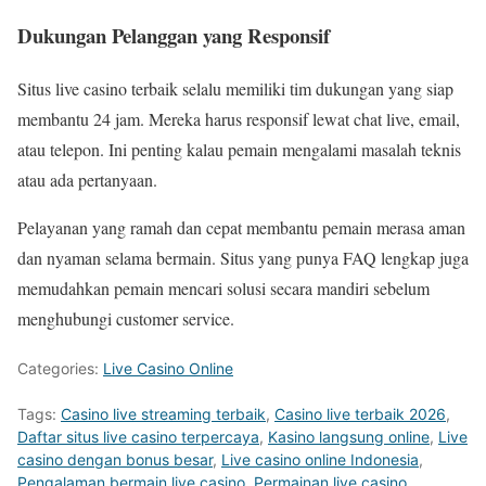
Dukungan Pelanggan yang Responsif
Situs live casino terbaik selalu memiliki tim dukungan yang siap
membantu 24 jam. Mereka harus responsif lewat chat live, email,
atau telepon. Ini penting kalau pemain mengalami masalah teknis
atau ada pertanyaan.
Pelayanan yang ramah dan cepat membantu pemain merasa aman
dan nyaman selama bermain. Situs yang punya FAQ lengkap juga
memudahkan pemain mencari solusi secara mandiri sebelum
menghubungi customer service.
Categories:
Live Casino Online
Tags:
Casino live streaming terbaik
,
Casino live terbaik 2026
,
Daftar situs live casino terpercaya
,
Kasino langsung online
,
Live
casino dengan bonus besar
,
Live casino online Indonesia
,
Pengalaman bermain live casino
,
Permainan live casino