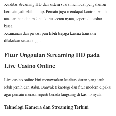
Kualitas streaming HD dan sistem suara membuat pengalaman
bermain jadi lebih hidup. Pemain juga mendapat kontrol penuh
atas taruhan dan melihat kartu secara nyata, seperti di casino
biasa.
Keamanan dan privasi pun lebih terjaga karena transaksi
dilakukan secara digital.
Fitur Unggulan Streaming HD pada
Live Casino Online
Live casino online kini menawarkan kualitas siaran yang jauh
lebih jernih dan stabil. Banyak teknologi dan fitur modern dipakai
agar pemain merasa seperti berada langsung di kasino nyata.
Teknologi Kamera dan Streaming Terkini