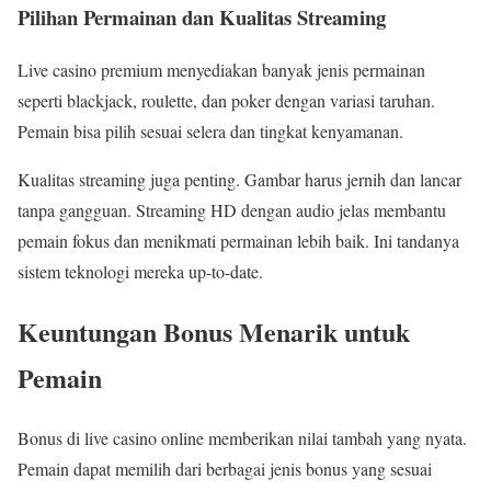
Pilihan Permainan dan Kualitas Streaming
Live casino premium menyediakan banyak jenis permainan
seperti blackjack, roulette, dan poker dengan variasi taruhan.
Pemain bisa pilih sesuai selera dan tingkat kenyamanan.
Kualitas streaming juga penting. Gambar harus jernih dan lancar
tanpa gangguan. Streaming HD dengan audio jelas membantu
pemain fokus dan menikmati permainan lebih baik. Ini tandanya
sistem teknologi mereka up-to-date.
Keuntungan Bonus Menarik untuk
Pemain
Bonus di live casino online memberikan nilai tambah yang nyata.
Pemain dapat memilih dari berbagai jenis bonus yang sesuai