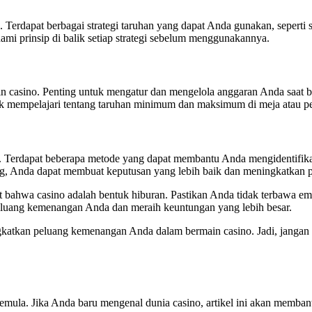
. Terdapat berbagai strategi taruhan yang dapat Anda gunakan, seperti s
mi prinsip di balik setiap strategi sebelum menggunakannya.
n casino. Penting untuk mengatur dan mengelola anggaran Anda saat ber
tuk mempelajari tentang taruhan minimum dan maksimum di meja atau p
. Terdapat beberapa metode yang dapat membantu Anda mengidentifika
ng, Anda dapat membuat keputusan yang lebih baik dan meningkatkan
at bahwa casino adalah bentuk hiburan. Pastikan Anda tidak terbawa em
 peluang kemenangan Anda dan meraih keuntungan yang lebih besar.
ngkatkan peluang kemenangan Anda dalam bermain casino. Jadi, jangan
pemula. Jika Anda baru mengenal dunia casino, artikel ini akan memba