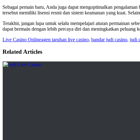
Sebagai pemain baru, Anda juga dapat mengoptimalkan pengalaman ber
tersebut memiliki lisensi resmi dan sistem keamanan yang kuat. Selai
Terakhir, jangan lupa untuk selalu mempelajari aturan permainan se
dapat bermain dengan lebih percaya diri dan meningkatkan peluang 
Live Casino Online
agen taruhan live casino
,
bandar judi casino
,
judi 
Related Articles