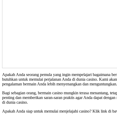
Apakah Anda seorang pemula yang ingin mempelajari bagaimana berm
butuhkan untuk memulai perjalanan Anda di dunia casino. Kami akan
pengalaman bermain Anda lebih menyenangkan dan menguntungkan
Bagi sebagian orang, bermain casino mungkin terasa menantang, te
penting dan memberikan saran-saran praktis agar Anda dapat dengan
di dunia casino.
Apakah Anda siap untuk memulai menjelajahi casino? Klik link di ba