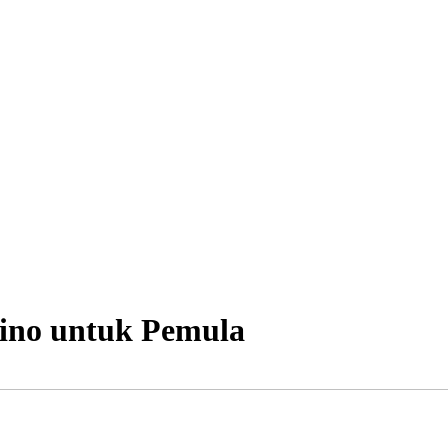
ino untuk Pemula