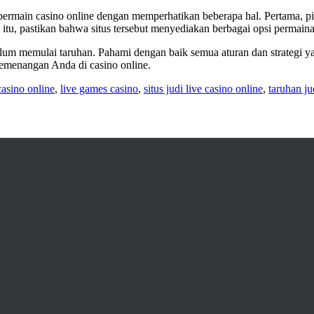
main casino online dengan memperhatikan beberapa hal. Pertama, pilih
n itu, pastikan bahwa situs tersebut menyediakan berbagai opsi permain
belum memulai taruhan. Pahami dengan baik semua aturan dan strategi 
kemenangan Anda di casino online.
casino online
,
live games casino
,
situs judi live casino online
,
taruhan ju