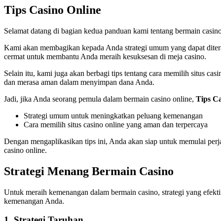
Tips Casino Online
Selamat datang di bagian kedua panduan kami tentang bermain casi
Kami akan membagikan kepada Anda strategi umum yang dapat diterapk
cermat untuk membantu Anda meraih kesuksesan di meja casino.
Selain itu, kami juga akan berbagi tips tentang cara memilih situs 
dan merasa aman dalam menyimpan dana Anda.
Jadi, jika Anda seorang pemula dalam bermain casino online,
Tips Ca
Strategi umum untuk meningkatkan peluang kemenangan
Cara memilih situs casino online yang aman dan terpercaya
Dengan mengaplikasikan tips ini, Anda akan siap untuk memulai perja
casino online.
Strategi Menang Bermain Casino
Untuk meraih kemenangan dalam bermain casino, strategi yang efekt
kemenangan Anda.
1. Strategi Taruhan