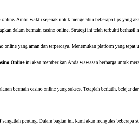
no online. Ambil waktu sejenak untuk mengetahui beberapa tips yan
an dalam bermain casino online. Strategi ini telah terbukti berhasil 
casino online yang aman dan terpercaya. Menemukan platform yang tepat
sino Online
ini akan memberikan Anda wawasan berharga untuk merai
lanan bermain casino online yang sukses. Tetaplah berlatih, belajar d
if sangatlah penting. Dalam bagian ini, kami akan mengulas beberapa 