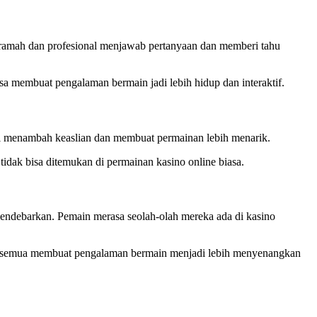
ng ramah dan profesional menjawab pertanyaan dan memberi tahu
sa membuat pengalaman bermain jadi lebih hidup dan interaktif.
 Ini menambah keaslian dan membuat permainan lebih menarik.
 tidak bisa ditemukan di permainan kasino online biasa.
mendebarkan. Pemain merasa seolah-olah mereka ada di kasino
ni semua membuat pengalaman bermain menjadi lebih menyenangkan