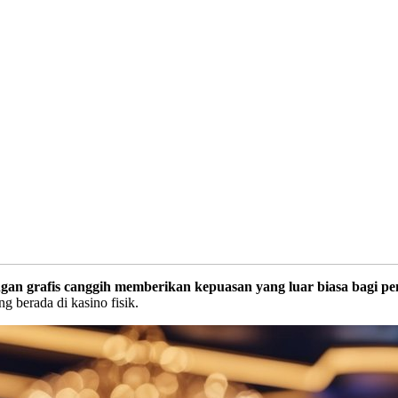
ngan grafis canggih memberikan kepuasan yang luar biasa bagi pe
 berada di kasino fisik.