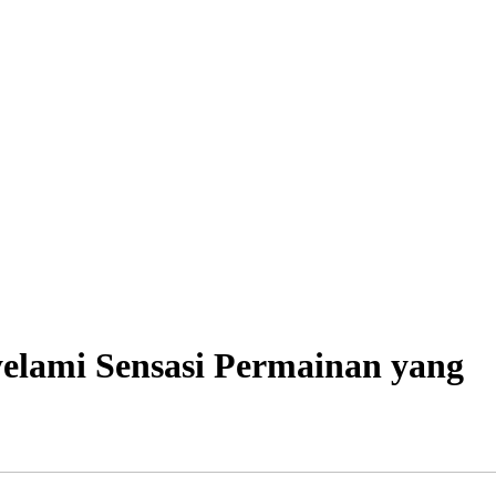
elami Sensasi Permainan yang