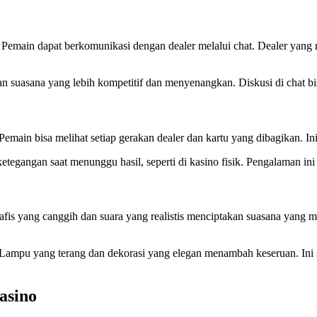
ung. Pemain dapat berkomunikasi dengan dealer melalui chat. Dealer ya
n suasana yang lebih kompetitif dan menyenangkan. Diskusi di chat bi
 Pemain bisa melihat setiap gerakan dealer dan kartu yang dibagikan.
etegangan saat menunggu hasil, seperti di kasino fisik. Pengalaman ini
afis yang canggih dan suara yang realistis menciptakan suasana yang 
. Lampu yang terang dan dekorasi yang elegan menambah keseruan. I
asino