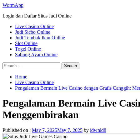
Skip
WormApp
to
Login dan Daftar Situs Judi Online
content
Primary
Live Casino Online
Menu
Judi Sicbo Online
Judi Tembak Ikan Online
Slot Online
Togel Online
Sabung Ayam Online
Search
for:
Home
Live Casino Online
Pengalaman Bermain Live Casino dengan Grafis Canggih: Me
Pengalaman Bermain Live Casi
Menggembirakan
Published on :
May 7, 2025
May 7, 2025
by
idwnld8