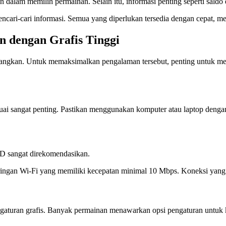
am memilih permainan. Selain itu, informasi penting seperti saldo da
encari-cari informasi. Semua yang diperlukan tersedia dengan cepat, 
 dengan Grafis Tinggi
enangkan. Untuk memaksimalkan pengalaman tersebut, penting untuk mem
i sangat penting. Pastikan menggunakan komputer atau laptop dengan 
MD sangat direkomendasikan.
h jaringan Wi-Fi yang memiliki kecepatan minimal 10 Mbps. Koneksi yan
gaturan grafis. Banyak permainan menawarkan opsi pengaturan untuk ku