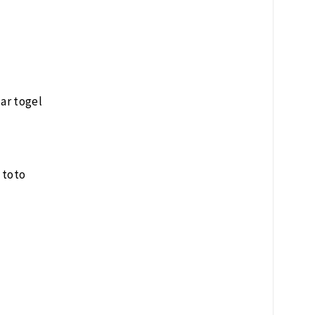
ar togel
 toto