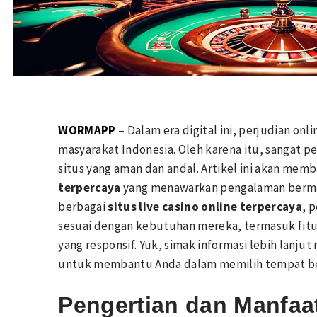
WORMAPP
– Dalam era digital ini, perjudian on
masyarakat Indonesia. Oleh karena itu, sangat
situs yang aman dan andal. Artikel ini akan mem
terpercaya
yang menawarkan pengalaman berma
berbagai
situs live casino online terpercaya
, 
sesuai dengan kebutuhan mereka, termasuk fitu
yang responsif. Yuk, simak informasi lebih lanju
untuk membantu Anda dalam memilih tempat be
Pengertian dan Manfaat