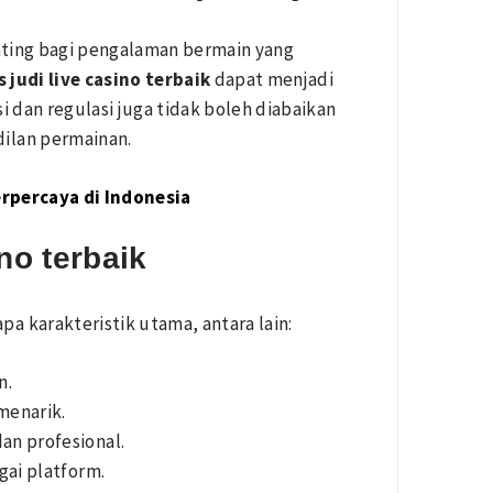
enting bagi pengalaman bermain yang
s judi live casino terbaik
dapat menjadi
si dan regulasi juga tidak boleh diabaikan
ilan permainan.
rpercaya di Indonesia
ino terbaik
a karakteristik utama, antara lain:
n.
menarik.
an profesional.
gai platform.