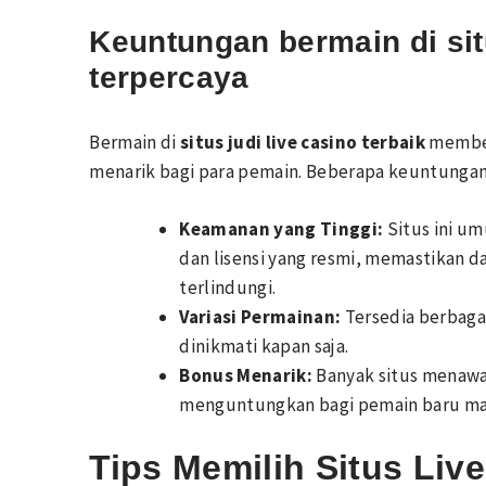
Keuntungan bermain di sit
terpercaya
Bermain di
situs judi live casino terbaik
member
menarik bagi para pemain. Beberapa keuntungan
Keamanan yang Tinggi:
Situs ini u
dan lisensi yang resmi, memastikan d
terlindungi.
Variasi Permainan:
Tersedia berbagai
dinikmati kapan saja.
Bonus Menarik:
Banyak situs menawa
menguntungkan bagi pemain baru ma
Tips Memilih Situs Liv