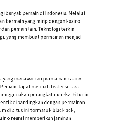
agi banyak pemain di Indonesia. Melalui
an bermain yang mirip dengan kasino
 dan pemain lain. Teknologi terkini
ggi, yang membuat permainan menjadi
ine yang menawarkan permainan kasino
 Pemain dapat melihat dealer secara
menggunakan perangkat mereka. Fitur ini
entik dibandingkan dengan permainan
m di situs ini termasuk blackjack,
asino resmi
memberikan jaminan