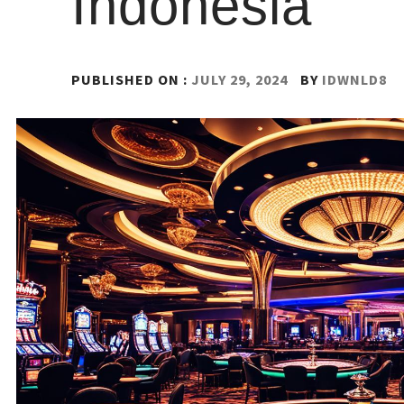
Indonesia
PUBLISHED ON :
JULY 29, 2024
BY
IDWNLD8